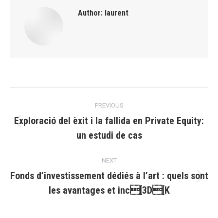
Author:
laurent
Post
PREVIOUS
navigation
Exploració del èxit i la fallida en Private Equity:
Previous
un estudi de cas
post:
NEXT
Fonds d’investissement dédiés à l’art : quels sont
Next
les avantages et inc[3D[K
post: