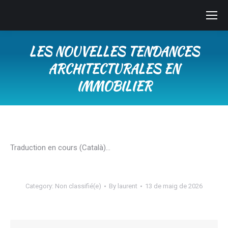
LES NOUVELLES TENDANCES
ARCHITECTURALES EN
IMMOBILIER
You are here:
Traduction en cours (Català)…
Category:
Non classifié(e)
By
laurent
13 de maig de 2026