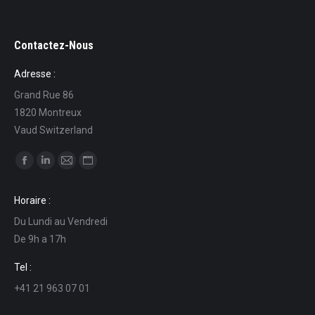
Contactez-Nous
Adresse :
Grand Rue 86
1820 Montreux
Vaud Switzerland
Find us on:
Facebook
Linkedin
Mail
Website
page
page
page
page
Horaire :
opens
opens
opens
opens
Du Lundi au Vendredi
in
in
in
in
De 9h a 17h
new
new
new
new
window
window
window
window
Tel :
+41 21 963 07 01