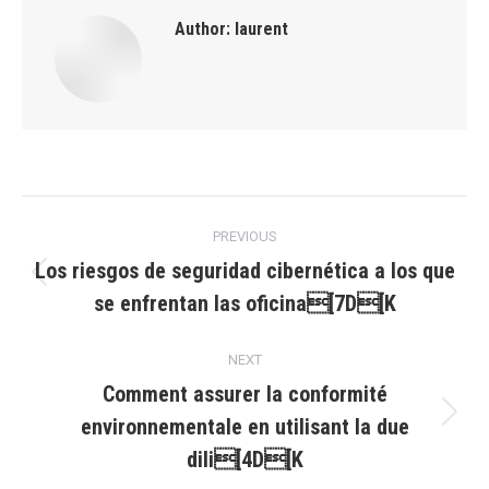
Author:
laurent
Post
PREVIOUS
navigation
Los riesgos de seguridad cibernética a los que
Previous
se enfrentan las oficina[7D[K
post:
NEXT
Comment assurer la conformité
environnementale en utilisant la due
Next
post:
dili[4D[K