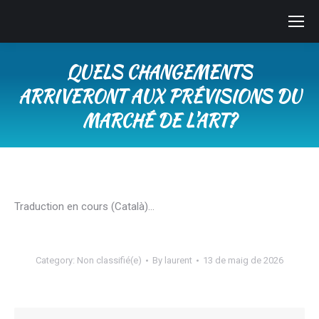
QUELS CHANGEMENTS
ARRIVERONT AUX PRÉVISIONS DU
MARCHÉ DE L’ART?
You are here:
Traduction en cours (Català)…
Category:
Non classifié(e)
By
laurent
13 de maig de 2026