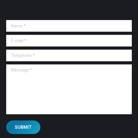
Name *
E-mail *
Telephone *
Message *
SUBMIT