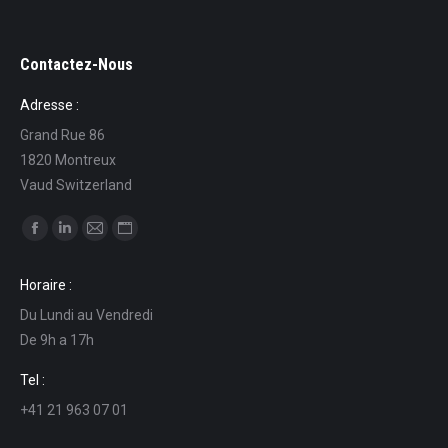
Contactez-Nous
Adresse :
Grand Rue 86
1820 Montreux
Vaud Switzerland
Find us on:
Facebook
Linkedin
Mail
Website
page
page
page
page
Horaire :
opens
opens
opens
opens
Du Lundi au Vendredi
in
in
in
in
De 9h a 17h
new
new
new
new
window
window
window
window
Tel :
+41 21 963 07 01