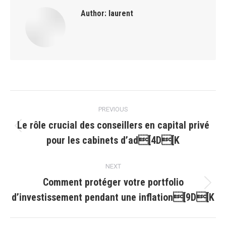
Author:
laurent
Post
PREVIOUS
navigation
Le rôle crucial des conseillers en capital privé
Previous
pour les cabinets d’ad[4D[K
post:
NEXT
Comment protéger votre portfolio
Next
d’investissement pendant une inflation[9D[K
post: