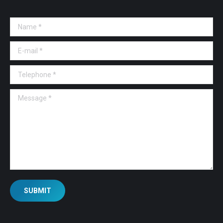
Name *
E-mail *
Telephone *
Message *
SUBMIT