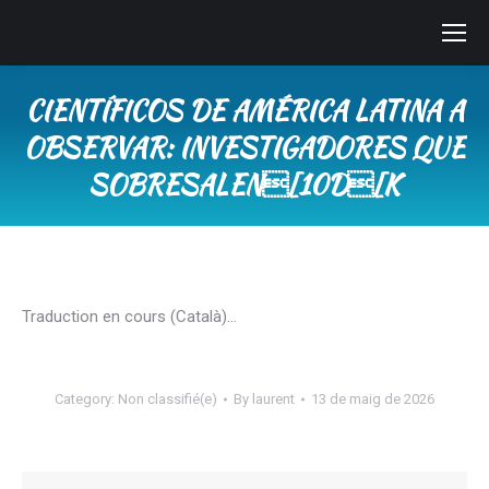
CIENTÍFICOS DE AMÉRICA LATINA A
OBSERVAR: INVESTIGADORES QUE
SOBRESALEN[10D[K
You are here:
Traduction en cours (Català)…
Category:
Non classifié(e)
By
laurent
13 de maig de 2026