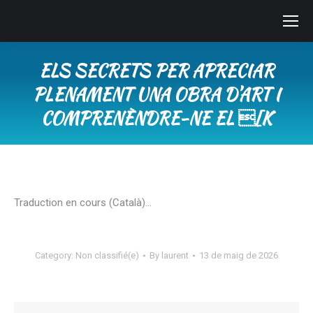
ELS SECRETS PER APRECIAR
PLENAMENT UNA OBRA D’ART I
COMPRENÈNDRE-NE EL [K
You are here:
Traduction en cours (Català)…
Category:
Non classifié(e)
By
laurent
13 de maig de 2026