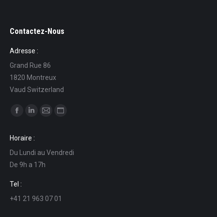
Contactez-Nous
Adresse :
Grand Rue 86
1820 Montreux
Vaud Switzerland
Find us on:
Facebook
Linkedin
Mail
Website
page
page
page
page
Horaire :
opens
opens
opens
opens
Du Lundi au Vendredi
in
in
in
in
De 9h a 17h
new
new
new
new
window
window
window
window
Tel :
+41 21 963 07 01