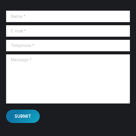
Name *
E-mail *
Telephone *
Message *
SUBMIT