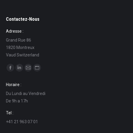
Contactez-Nous
Adresse :
Grand Rue 86
1820 Montreux
Vaud Switzerland
Find us on:
Facebook
Linkedin
Mail
Website
page
page
page
page
Horaire :
opens
opens
opens
opens
Du Lundi au Vendredi
in
in
in
in
De 9h a 17h
new
new
new
new
window
window
window
window
Tel :
+41 21 963 07 01