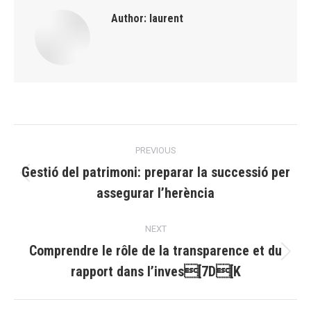
Author:
laurent
Post
PREVIOUS
navigation
Gestió del patrimoni: preparar la successió per
Previous
assegurar l’herència
post:
NEXT
Comprendre le rôle de la transparence et du
Next
rapport dans l’inves[7D[K
post: