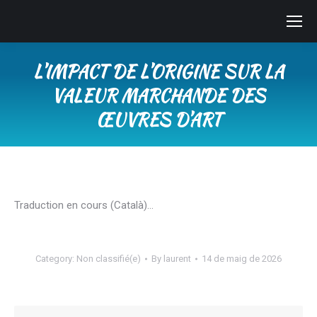
L’IMPACT DE L’ORIGINE SUR LA
VALEUR MARCHANDE DES
ŒUVRES D’ART
You are here:
Traduction en cours (Català)…
Category:
Non classifié(e)
By
laurent
14 de maig de 2026