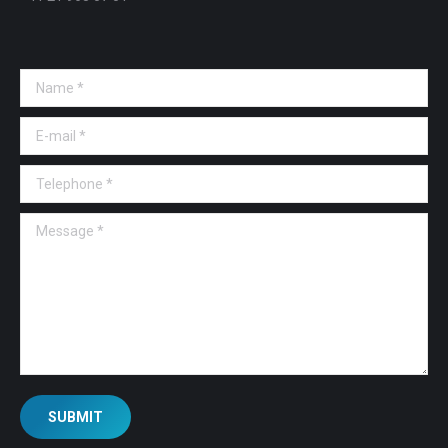
Name *
E-mail *
Telephone *
Message *
SUBMIT