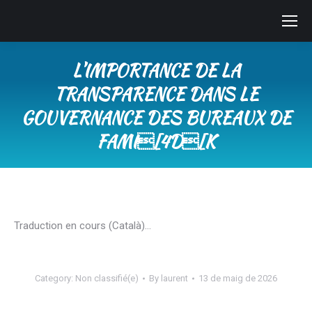
L’IMPORTANCE DE LA
TRANSPARENCE DANS LE
GOUVERNANCE DES BUREAUX DE
FAMI[4D[K
You are here:
Traduction en cours (Català)…
Category:
Non classifié(e)
By
laurent
13 de maig de 2026