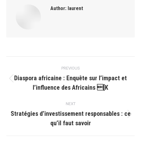
Author:
laurent
Post
PREVIOUS
navigation
Diaspora africaine : Enquête sur l’impact et
Previous
l’influence des Africains [K
post:
NEXT
Stratégies d’investissement responsables : ce
Next
qu’il faut savoir
post: