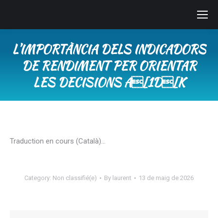
L’IMPORTÀNCIA DELS INDICADORS
DE RENDIMENT PER ORIENTAR
LES DECISIONS A[1D[K
You are here:
Traduction en cours (Català)…
Category:
Non classifié(e)
By
laurent
13 de maig de 2026