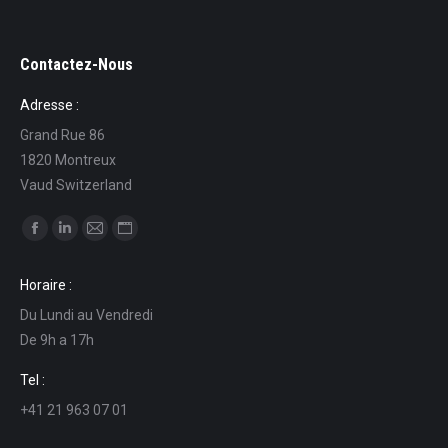
Contactez-Nous
Adresse :
Grand Rue 86
1820 Montreux
Vaud Switzerland
Find us on:
Facebook
Linkedin
Mail
Website
page
page
page
page
Horaire :
opens
opens
opens
opens
Du Lundi au Vendredi
in
in
in
in
De 9h a 17h
new
new
new
new
window
window
window
window
Tel :
+41 21 963 07 01