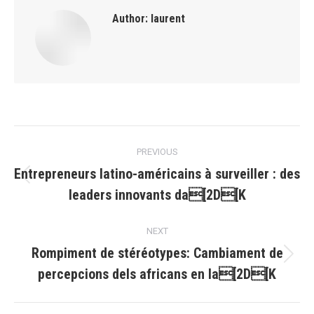
Author:
laurent
Post
PREVIOUS
navigation
Entrepreneurs latino-américains à surveiller : des
Previous
leaders innovants da[2D[K
post:
NEXT
Rompiment de stéréotypes: Cambiament de
Next
percepcions dels africans en la[2D[K
post: