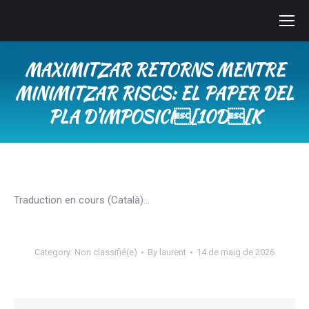
MAXIMITZAR RETORNS MENTRE
MINIMITZAR RISCS: EL PAPER DEL
PLA D’IMPOSICI[10D[K
You are here:
Traduction en cours (Català)…
Category:
Non classifié(e)
By
laurent
14 de maig de 2026