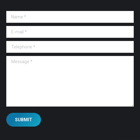
Name *
E-mail *
Telephone *
Message *
SUBMIT