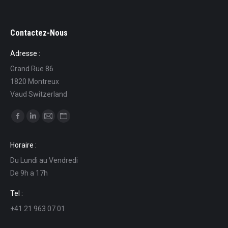
Contactez-Nous
Adresse :
Grand Rue 86
1820 Montreux
Vaud Switzerland
Find us on:
Facebook
Linkedin
Mail
Website
page
page
page
page
Horaire :
opens
opens
opens
opens
Du Lundi au Vendredi
in
in
in
in
De 9h a 17h
new
new
new
new
window
window
window
window
Tel :
+41 21 963 07 01