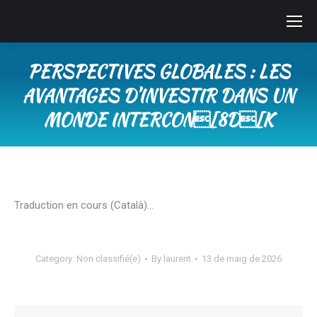
PERSPECTIVES GLOBALES : LES
AVANTAGES D’INVESTIR DANS UN
MONDE INTERCON[8D[K
You are here:
Traduction en cours (Català)…
Category:
Non classifié(e)
By
laurent
13 de maig de 2026