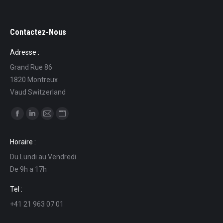
Contactez-Nous
Adresse :
Grand Rue 86
1820 Montreux
Vaud Switzerland
Find us on:
Facebook
Linkedin
Mail
Website
page
page
page
page
Horaire :
opens
opens
opens
opens
Du Lundi au Vendredi
in
in
in
in
De 9h a 17h
new
new
new
new
window
window
window
window
Tel :
+41 21 963 07 01