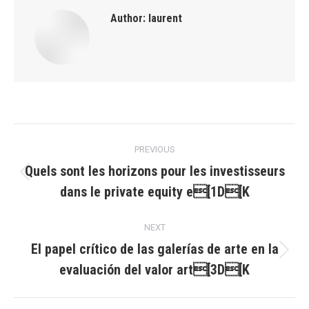
Author:
laurent
Post
PREVIOUS
navigation
Quels sont les horizons pour les investisseurs
Previous
dans le private equity e[1D[K
post:
NEXT
El papel crítico de las galerías de arte en la
Next
evaluación del valor art[3D[K
post: