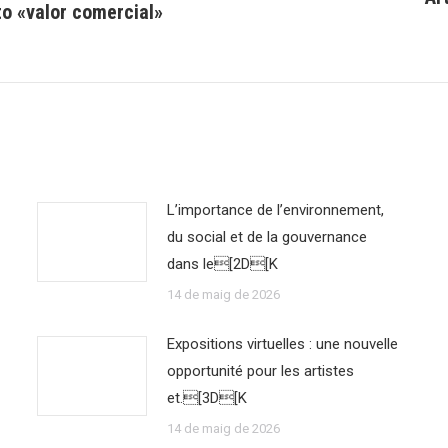
o «valor comercial»
post:
L’importance de l’environnement,
du social et de la gouvernance
dans le[2D[K
14 de maig de 2026
Expositions virtuelles : une nouvelle
opportunité pour les artistes
et.[3D[K
14 de maig de 2026