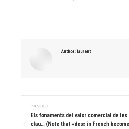
Author:
laurent
Post
PREVIOUS
navigation
Els fonaments del valor comercial de les 
clau… (Note that «des» in French become
Previous