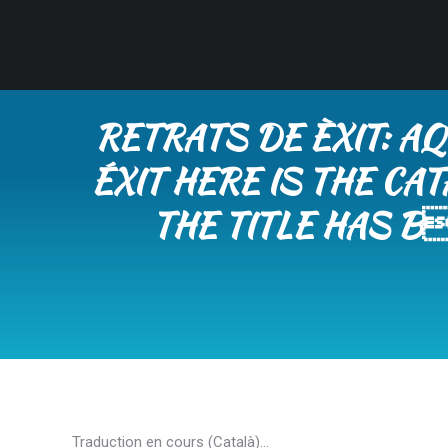
RETRATS DE ÈXIT: A
ÉXIT HERE IS THE CA
THE TITLE HAS 
Traduction en cours (Català)…