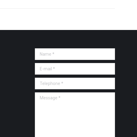
Name *
E-mail *
Telephone *
Message *