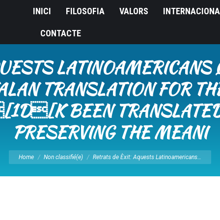
INICI
FILOSOFIA
VALORS
INTERNACIONA
CONTACTE
QUESTS LATINOAMERICANS 
TALAN TRANSLATION FOR THE
B[1D[K BEEN TRANSLATE
PRESERVING THE MEANI
You are here:
Home
Non classifié(e)
Retrats de Èxit: Aquests Latinoamericans…