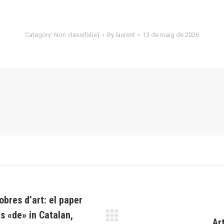
Category:
Non classifié(e)
By
laurent
13 de maig de 2026
obres d’art: el paper
s «de» in Catalan,
Ar
Next