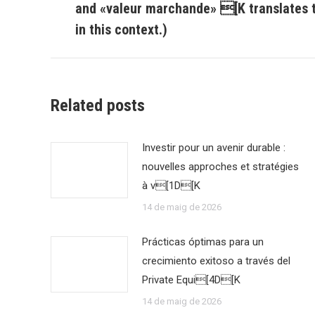
and «valeur marchande» [K translates t
post:
in this context.)
Related posts
Investir pour un avenir durable :
nouvelles approches et stratégies
à v[1D[K
14 de maig de 2026
Prácticas óptimas para un
crecimiento exitoso a través del
Private Equi[4D[K
14 de maig de 2026