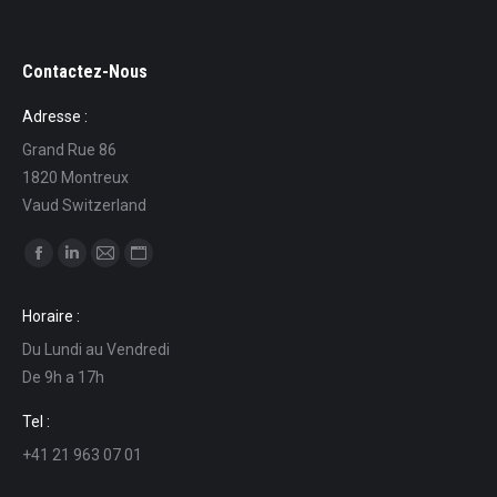
Contactez-Nous
Adresse :
Grand Rue 86
1820 Montreux
Vaud Switzerland
Find us on:
Facebook
Linkedin
Mail
Website
page
page
page
page
Horaire :
opens
opens
opens
opens
Du Lundi au Vendredi
in
in
in
in
De 9h a 17h
new
new
new
new
window
window
window
window
Tel :
+41 21 963 07 01