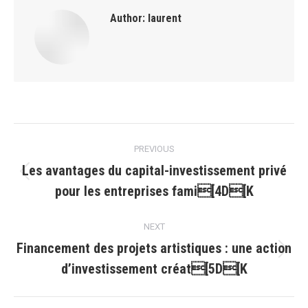
Author:
laurent
Post
PREVIOUS
navigation
Les avantages du capital-investissement privé
Previous
pour les entreprises fami[4D[K
post:
NEXT
Financement des projets artistiques : une action
Next
d’investissement créat[5D[K
post: