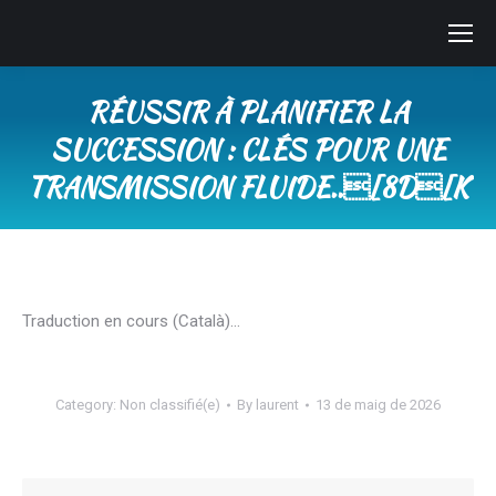
RÉUSSIR À PLANIFIER LA
SUCCESSION : CLÉS POUR UNE
TRANSMISSION FLUIDE..[8D[K
You are here:
Traduction en cours (Català)…
Category:
Non classifié(e)
By
laurent
13 de maig de 2026