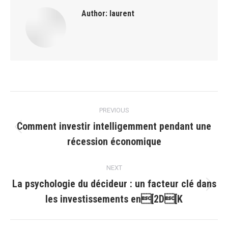
Author:
laurent
Post
PREVIOUS
navigation
Comment investir intelligemment pendant une
Previous
récession économique
post:
NEXT
La psychologie du décideur : un facteur clé dans
Next
les investissements en[2D[K
post: