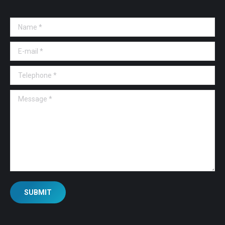
Name *
E-mail *
Telephone *
Message *
SUBMIT