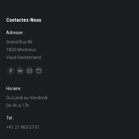
Contactez-Nous
Adresse :
Grand Rue 86
1820 Montreux
Vaud Switzerland
Find us on:
Facebook
Linkedin
Mail
Website
page
page
page
page
Horaire :
opens
opens
opens
opens
Du Lundi au Vendredi
in
in
in
in
De 9h a 17h
new
new
new
new
window
window
window
window
Tel :
+41 21 963 07 01