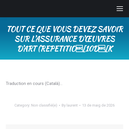
TOUT CE QUE VOUS DEVEZ SAVOIR
SUR L’ASSURANCE D’ŒUVRES
D’ART (REPETITIO[10D[K
You are here:
Traduction en cours (Català)…
Category:
Non classifié(e)
By
laurent
13 de maig de 2026