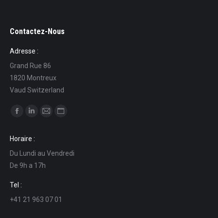
Contactez-Nous
Adresse :
Grand Rue 86
1820 Montreux
Vaud Switzerland
Find us on:
Facebook
Linkedin
Mail
Website
page
page
page
page
Horaire :
opens
opens
opens
opens
Du Lundi au Vendredi
in
in
in
in
De 9h a 17h
new
new
new
new
window
window
window
window
Tel :
+41 21 963 07 01