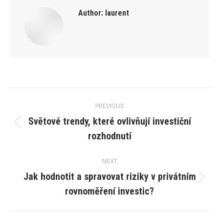
Author:
laurent
Post
PREVIOUS
navigation
Světové trendy, které ovlivňují investiční
Previous
rozhodnutí
post:
NEXT
Jak hodnotit a spravovat riziky v privátním
Next
rovnoměření investic?
post: