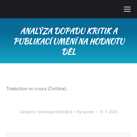
ANALÝZA DOPADU KRITIK A
PUBLIKACÍ UMĚNÍ NA HODNOTU
DĚL
You are here:
Traduction en cours (Čeština)…
Category:
Uncategorized @cs
By
laurent
13. 5. 2026