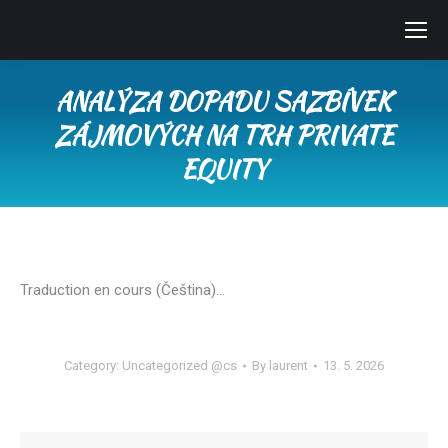
ANALÝZA DOPADU SAZBÍVEK
ZÁJMOVÝCH NA TRH PRIVATE
EQUITY
You are here:
Traduction en cours (Čeština)…
Category:
Uncategorized @cs
By
laurent
13. 5. 2026