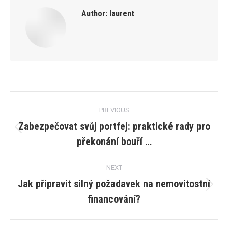
Author:
laurent
Post
PREVIOUS
navigation
Zabezpečovat svůj portfej: praktické rady pro
Previous
překonání bouří …
post:
NEXT
Jak připravit silný požadavek na nemovitostní
Next
financování?
post: