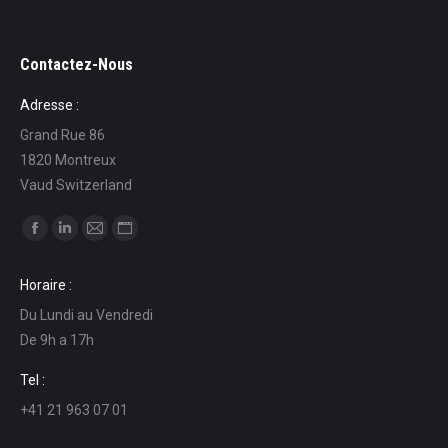
Contactez-Nous
Adresse :
Grand Rue 86
1820 Montreux
Vaud Switzerland
Find us on:
Facebook
Linkedin
Mail
Website
page
page
page
page
Horaire :
opens
opens
opens
opens
Du Lundi au Vendredi
in
in
in
in
De 9h a 17h
new
new
new
new
window
window
window
window
Tel :
+41 21 963 07 01