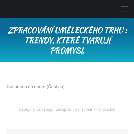
ZPRACOVÁNÍ UMĚLECKÉHO TRHU :
TRENDY, KTERÉ TVARUJÍ
PRŮMYSL
You are here:
Traduction en cours (Čeština)…
Category:
Uncategorized @cs
By
laurent
13. 5. 2026