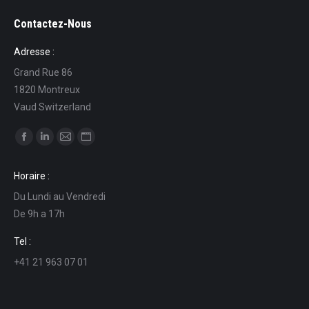
Contactez-Nous
Adresse :
Grand Rue 86
1820 Montreux
Vaud Switzerland
Find us on:
Facebook
Linkedin
Mail
Website
page
page
page
page
Horaire :
opens
opens
opens
opens
Du Lundi au Vendredi
in
in
in
in
De 9h a 17h
new
new
new
new
window
window
window
window
Tel :
+41 21 963 07 01