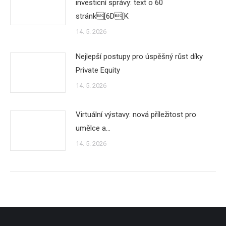
investicní správy: text o 60
stránk[6D[K
14. 5. 2026
Nejlepší postupy pro úspěšný růst díky
Private Equity
14. 5. 2026
Virtuální výstavy: nová příležitost pro
umělce a…
14. 5. 2026