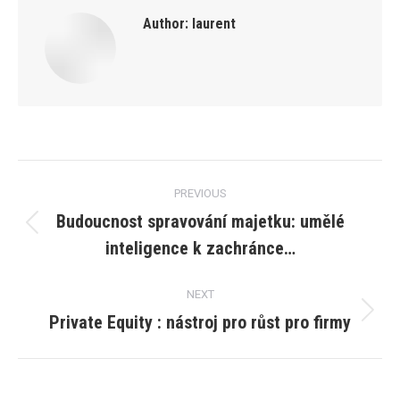
Author:
laurent
Post
PREVIOUS
navigation
Budoucnost spravování majetku: umělé
Previous
inteligence k zachránce…
post:
NEXT
Private Equity : nástroj pro růst pro firmy
Next
post: