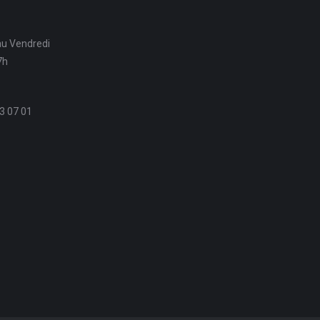
au Vendredi
7h
3 07 01