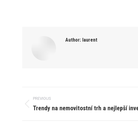
Author:
laurent
Post
PREVIOUS
navigation
Trendy na nemovitostní trh a nejlepší inv
Previous
post: