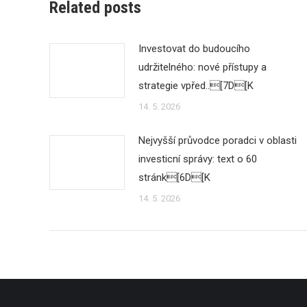
Related posts
Investovat do budoucího
udržitelného: nové přístupy a
strategie vpřed..[7D[K
14. 5. 2026
Nejvyšší průvodce poradci v oblasti
investicní správy: text o 60
stránk[6D[K
14. 5. 2026