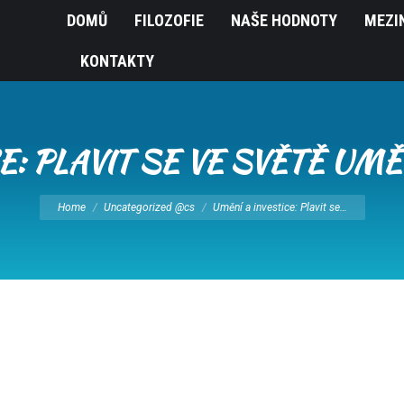
DOMŮ
FILOZOFIE
NAŠE HODNOTY
MEZI
KONTAKTY
E: PLAVIT SE VE SVĚTĚ UMĚ
You are here:
Home
Uncategorized @cs
Umění a investice: Plavit se…