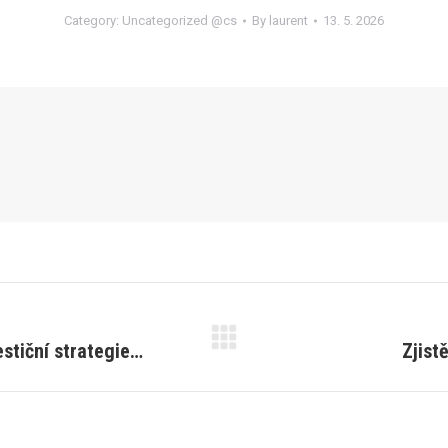
Category:
Uncategorized @cs
By
laurent
13. 5. 2026
estiční strategie…
Zjist
Next
post: