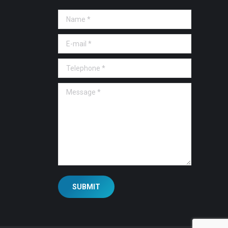
Name *
E-mail *
Telephone *
Message *
SUBMIT