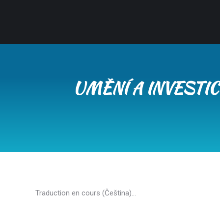
UMĚNÍ A INVESTIC
Traduction en cours (Čeština)…