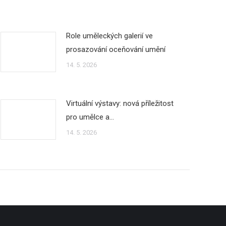
Role uměleckých galerií ve
prosazování oceňování umění
14. 5. 2026
Virtuální výstavy: nová příležitost
pro umělce a…
14. 5. 2026