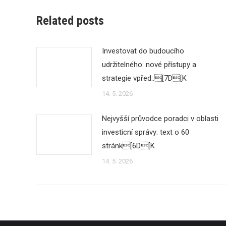
Related posts
Investovat do budoucího
udržitelného: nové přístupy a
strategie vpřed..[7D[K
14. 5. 2026
Nejvyšší průvodce poradci v oblasti
investicní správy: text o 60
stránk[6D[K
14. 5. 2026