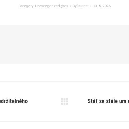
Category:
Uncategorized @cs
By
laurent
13. 5. 2026
udržitelného
Stát se stále um
Next
post: