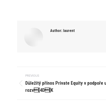
Author:
laurent
Post
PREVIOUS
navigation
Důležitý přínos Private Equity v podpoře 
Previous
rozv[4D[K
post: