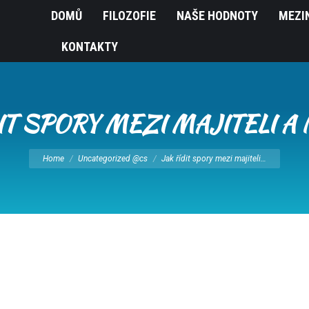
DOMŮ
FILOZOFIE
NAŠE HODNOTY
MEZI
KONTAKTY
IT SPORY MEZI MAJITELI A
You are here:
Home
Uncategorized @cs
Jak řídit spory mezi majiteli…