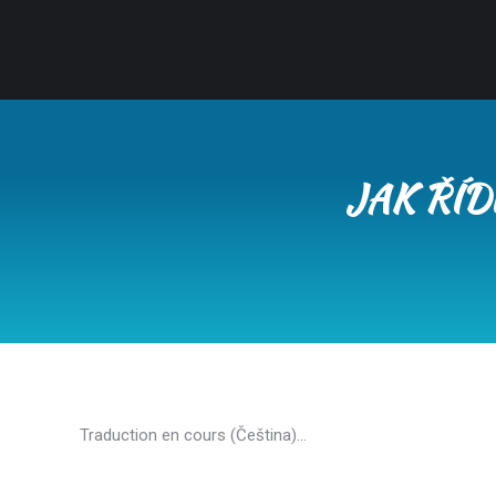
JAK ŘÍD
Traduction en cours (Čeština)…