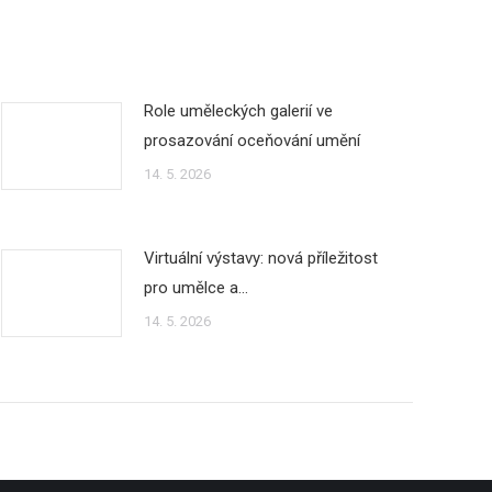
Role uměleckých galerií ve
prosazování oceňování umění
14. 5. 2026
Virtuální výstavy: nová příležitost
pro umělce a…
14. 5. 2026