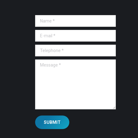
Name *
E-mail *
Telephone *
Message *
SUBMIT