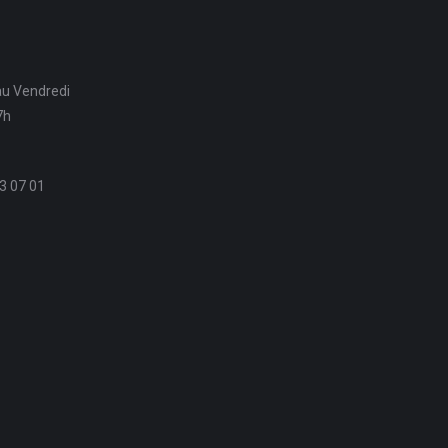
au Vendredi
7h
3 07 01