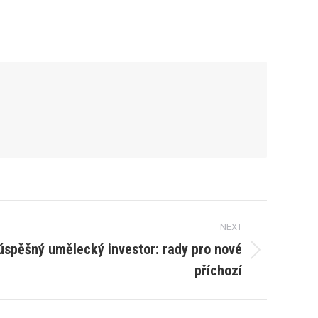
NEXT
 úspěšný umělecký investor: rady pro nové
příchozí