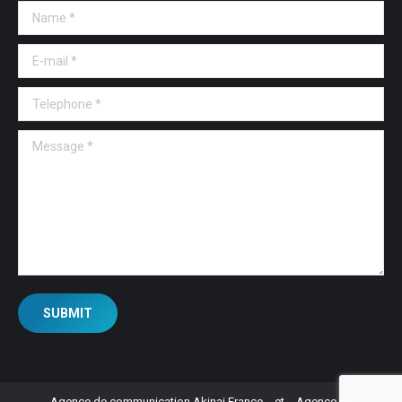
Name *
E-mail *
Telephone *
Message *
SUBMIT
Agence de communication Akinai France
et
Agence de