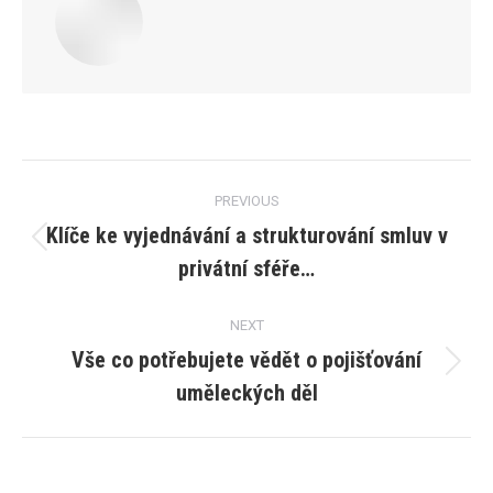
Post
PREVIOUS
navigation
Klíče ke vyjednávání a strukturování smluv v
Previous
privátní sféře…
post:
NEXT
Vše co potřebujete vědět o pojišťování
Next
uměleckých děl
post: