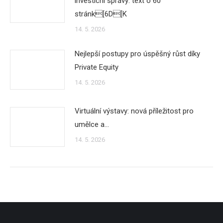
investicní správy: text o 60
stránk[6D[K
14. 5. 2026
Nejlepší postupy pro úspěšný růst díky
Private Equity
14. 5. 2026
Virtuální výstavy: nová příležitost pro
umělce a…
14. 5. 2026