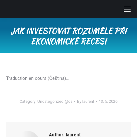
JAK INVESTOVAT ROZUMĚLE PŘI
EKONOMICKÉ RECESI
You are here:
Traduction en cours (Čeština)…
Category:
Uncategorized @cs
By
laurent
13. 5. 2026
Author:
laurent