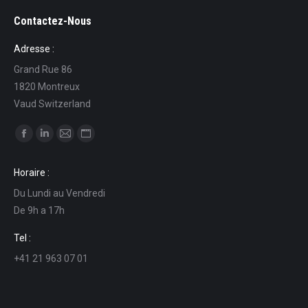
Contactez-Nous
Adresse :
Grand Rue 86
1820 Montreux
Vaud Switzerland
Find us on:
Facebook
Linkedin
Mail
Website
page
page
page
page
Horaire :
opens
opens
opens
opens
Du Lundi au Vendredi
in
in
in
in
De 9h a 17h
new
new
new
new
window
window
window
window
Tel :
+41 21 963 07 01