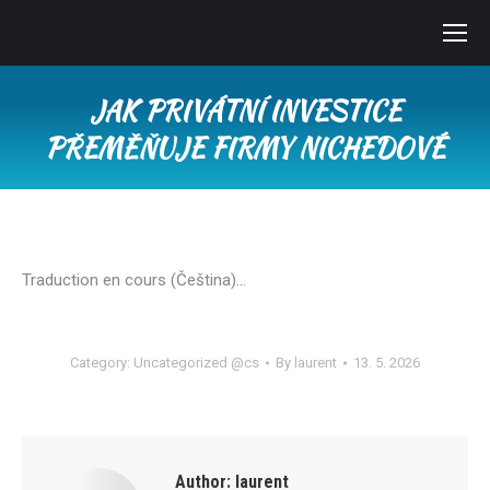
JAK PRIVÁTNÍ INVESTICE
PŘEMĚŇUJE FIRMY NICHEDOVÉ
You are here:
Traduction en cours (Čeština)…
Category:
Uncategorized @cs
By
laurent
13. 5. 2026
Author:
laurent