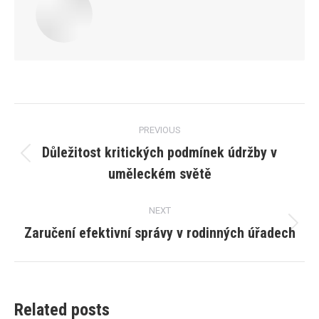
Post
PREVIOUS
navigation
Důležitost kritických podmínek údržby v
Previous
uměleckém světě
post:
NEXT
Zaručení efektivní správy v rodinných úřadech
Next
post:
Related posts