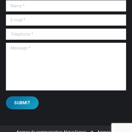
Name *
E-mail *
Telephone *
Message *
SUBMIT
Agence de communication Akinai France
et
Agence de