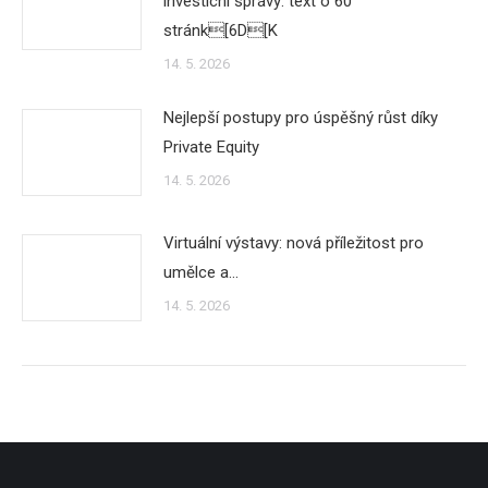
investicní správy: text o 60
stránk[6D[K
14. 5. 2026
Nejlepší postupy pro úspěšný růst díky
Private Equity
14. 5. 2026
Virtuální výstavy: nová příležitost pro
umělce a…
14. 5. 2026