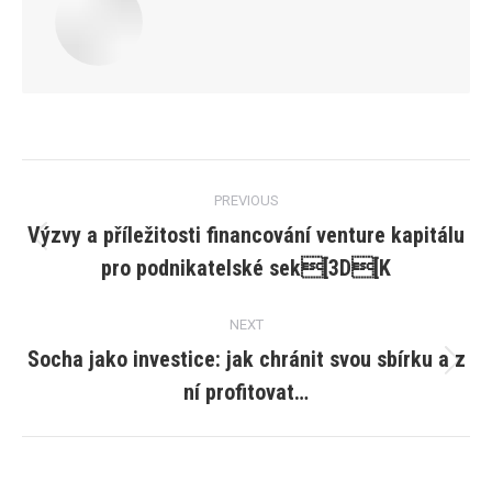
Post
PREVIOUS
navigation
Výzvy a příležitosti financování venture kapitálu
Previous
pro podnikatelské sek[3D[K
post:
NEXT
Socha jako investice: jak chránit svou sbírku a z
Next
ní profitovat…
post: