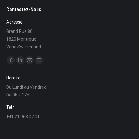
Contactez-Nous
Adresse :
Grand Rue 86
1820 Montreux
Vaud Switzerland
Find us on:
Facebook
Linkedin
Mail
Website
page
page
page
page
Horaire :
opens
opens
opens
opens
Du Lundi au Vendredi
in
in
in
in
De 9h a 17h
new
new
new
new
window
window
window
window
Tel :
+41 21 963 07 01