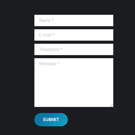
Name *
E-mail *
Telephone *
Message *
SUBMIT