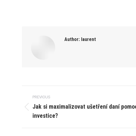
Author:
laurent
Post
PREVIOUS
navigation
Jak si maximalizovat ušetření daní pom
Previous
investice?
post: