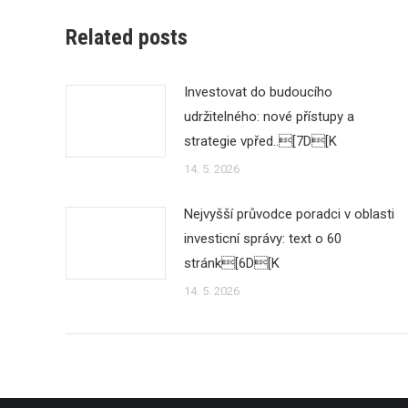
Related posts
Investovat do budoucího
udržitelného: nové přístupy a
strategie vpřed..[7D[K
14. 5. 2026
Nejvyšší průvodce poradci v oblasti
investicní správy: text o 60
stránk[6D[K
14. 5. 2026