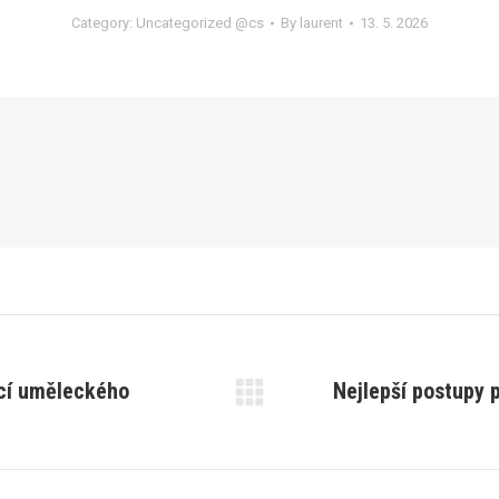
Category:
Uncategorized @cs
By
laurent
13. 5. 2026
ocí uměleckého
Nejlepší postupy 
Next
post: