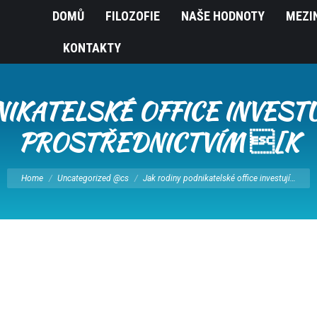
DOMŮ
FILOZOFIE
NAŠE HODNOTY
MEZI
KONTAKTY
IKATELSKÉ OFFICE INVEST
PROSTŘEDNICTVÍM [K
You are here:
Home
Uncategorized @cs
Jak rodiny podnikatelské office investují…