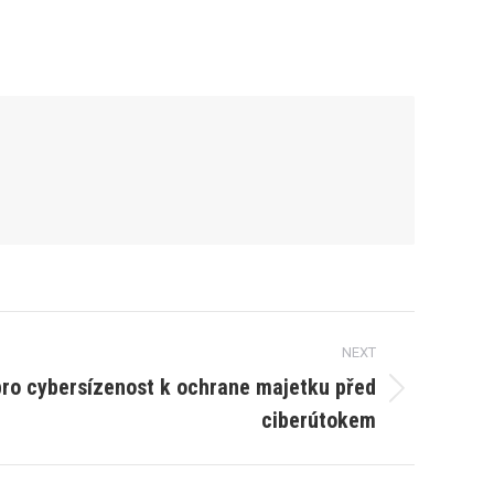
NEXT
pro cybersízenost k ochrane majetku před
ciberútokem