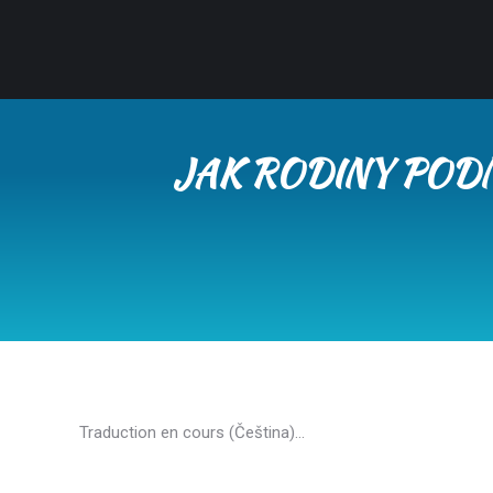
JAK RODINY PODN
Traduction en cours (Čeština)…