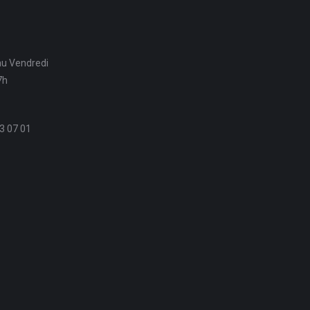
au Vendredi
7h
3 07 01