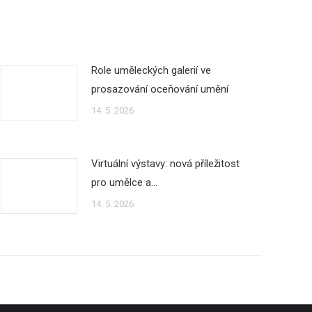
Role uměleckých galerií ve
prosazování oceňování umění
14. 5. 2026
Virtuální výstavy: nová příležitost
pro umělce a…
14. 5. 2026