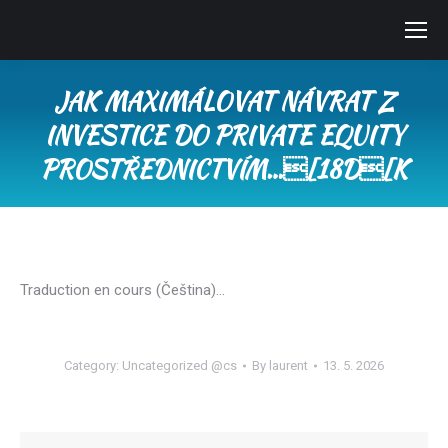
JAK MAXIMÁLOVAT NÁVRAT Z
INVESTICE DO PRIVATE EQUITY
PROSTŘEDNICTVÍM…[18D[K
You are here:
Traduction en cours (Čeština)…
Category:
Uncategorized @cs
By
laurent
13. 5. 2026