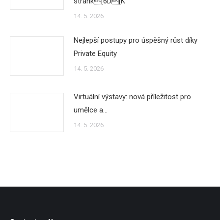
stránk[6D[K
14. 5. 2026
Nejlepší postupy pro úspěšný růst díky
Private Equity
14. 5. 2026
Virtuální výstavy: nová příležitost pro
umělce a…
14. 5. 2026