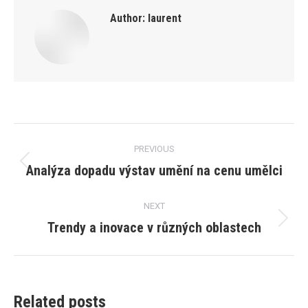
Author:
laurent
Post
PREVIOUS
navigation
Analýza dopadu výstav umění na cenu umělci
Previous
post:
NEXT
Trendy a inovace v různých oblastech
Next
post:
Related posts