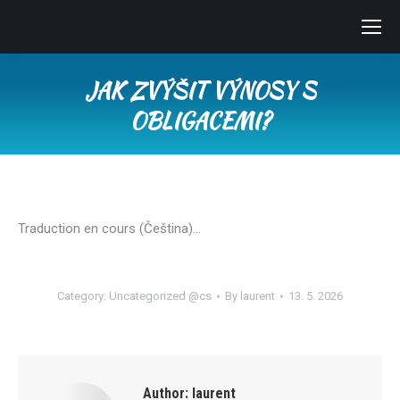
JAK ZVÝŠIT VÝNOSY S
OBLIGACEMI?
You are here:
Traduction en cours (Čeština)…
Category:
Uncategorized @cs
By
laurent
13. 5. 2026
Author:
laurent