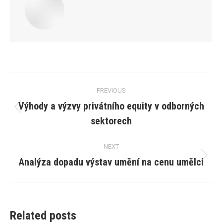
Post
PREVIOUS
navigation
Výhody a výzvy privátního equity v odborných
Previous
sektorech
post:
NEXT
Analýza dopadu výstav umění na cenu umělci
Next
post:
Related posts