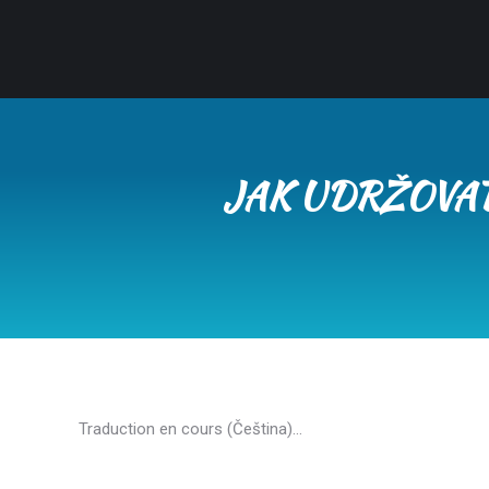
JAK UDRŽOVA
Traduction en cours (Čeština)…