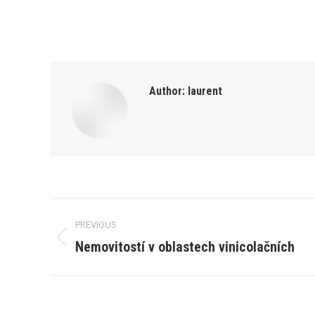
Author:
laurent
Post
PREVIOUS
navigation
Nemovitostí v oblastech vinicolačních
Previous
post: