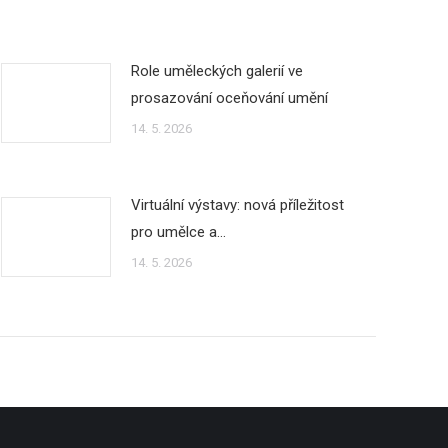
Role uměleckých galerií ve
prosazování oceňování umění
14. 5. 2026
Virtuální výstavy: nová příležitost
pro umělce a…
14. 5. 2026