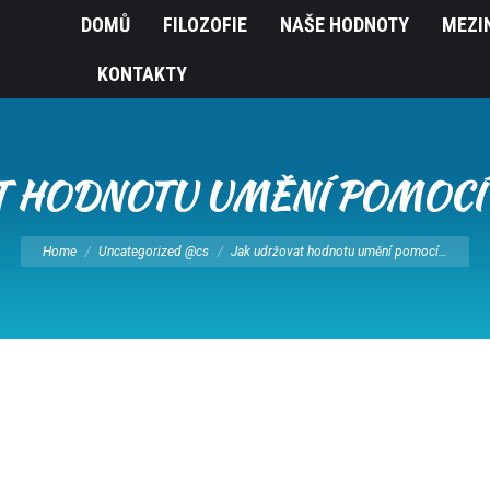
DOMŮ
FILOZOFIE
NAŠE HODNOTY
MEZI
KONTAKTY
T HODNOTU UMĚNÍ POMOCÍ
You are here:
Home
Uncategorized @cs
Jak udržovat hodnotu umění pomocí…