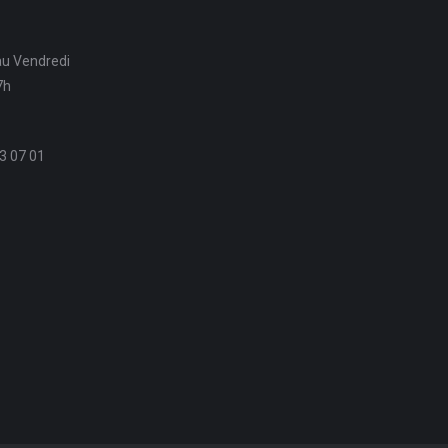
au Vendredi
7h
3 07 01