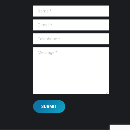
Name *
E-mail *
Telephone *
Message *
SUBMIT