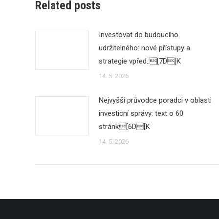
Related posts
Investovat do budoucího
udržitelného: nové přístupy a
strategie vpřed..[7D[K
14. 5. 2026
Nejvyšší průvodce poradci v oblasti
investicní správy: text o 60
stránk[6D[K
14. 5. 2026