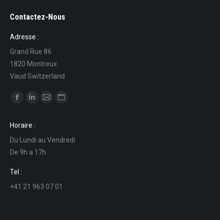
Contactez-Nous
Adresse :
Grand Rue 86
1820 Montreux
Vaud Switzerland
Find us on:
Facebook
Linkedin
Mail
Website
page
page
page
page
Horaire :
opens
opens
opens
opens
Du Lundi au Vendredi
in
in
in
in
De 9h a 17h
new
new
new
new
window
window
window
window
Tel :
+41 21 963 07 01