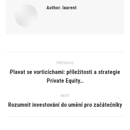
Author:
laurent
Post
PREVIOUS
navigation
Plavat se vorticíchami: příležitosti a strategie
Previous
Private Equity…
post:
NEXT
Rozumnit investování do umění pro začátečníky
Next
post: