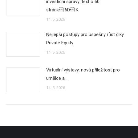
investicní správy: text o 60
stránk[6D[K
14. 5. 2026
Nejlepší postupy pro úspěšný růst díky
Private Equity
14. 5. 2026
Virtuální výstavy: nová příležitost pro
umělce a…
14. 5. 2026