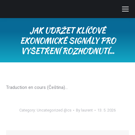
JAK UDRŽET KLÍČOVÉ
EKONOMICKÉ SIGNÁLY PRO
VYŠETŘENÍ ROZHODNUTÍ…
You are here:
Traduction en cours (Čeština)…
Category:
Uncategorized @cs
By
laurent
13. 5. 2026