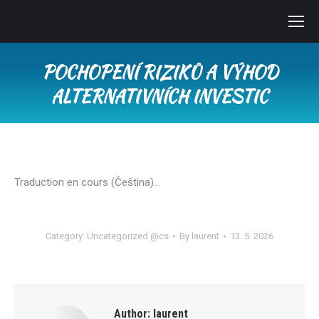
POCHOPENÍ RIZIKŮ A VÝHOD
ALTERNATIVNÍCH INVESTIC
You are here:
Traduction en cours (Čeština)…
Category:
Uncategorized @cs
By
laurent
13. 5. 2026
Author:
laurent