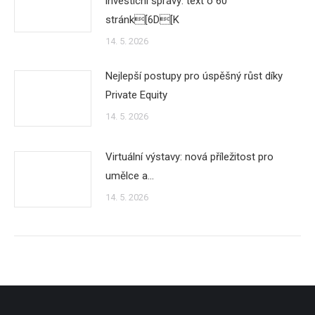
investicní správy: text o 60
stránk[6D[K
14. 5. 2026
Nejlepší postupy pro úspěšný růst díky
Private Equity
14. 5. 2026
Virtuální výstavy: nová příležitost pro
umělce a…
14. 5. 2026