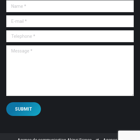
Name *
E-mail *
Telephone *
Message *
SUBMIT
Agence de communication Akinai France
et
Agence de