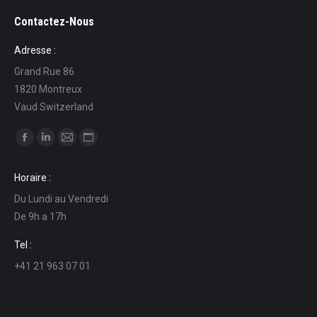
Contactez-Nous
Adresse :
Grand Rue 86
1820 Montreux
Vaud Switzerland
Find us on:
Facebook
Linkedin
Mail
Website
page
page
page
page
Horaire :
opens
opens
opens
opens
Du Lundi au Vendredi
in
in
in
in
De 9h a 17h
new
new
new
new
window
window
window
window
Tel :
+41 21 963 07 01