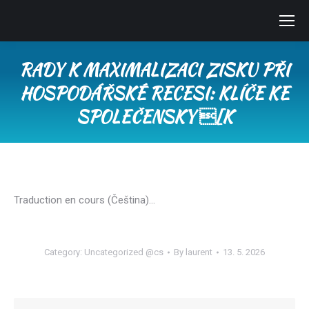
RADY K MAXIMALIZACI ZISKU PŘI
HOSPODÁŘSKÉ RECESI: KLÍČE KE
SPOLEČENSKY [K
You are here:
Traduction en cours (Čeština)…
Category:
Uncategorized @cs
By
laurent
13. 5. 2026