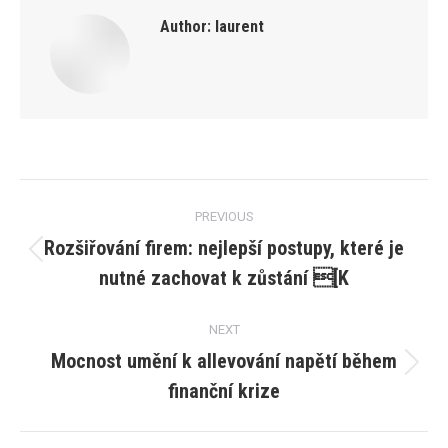
Author:
laurent
Post
PREVIOUS
navigation
Rozšiřování firem: nejlepší postupy, které je
Previous
nutné zachovat k zůstání [K
post:
NEXT
Mocnost umění k allevování napětí během
Next
finanční krize
post: