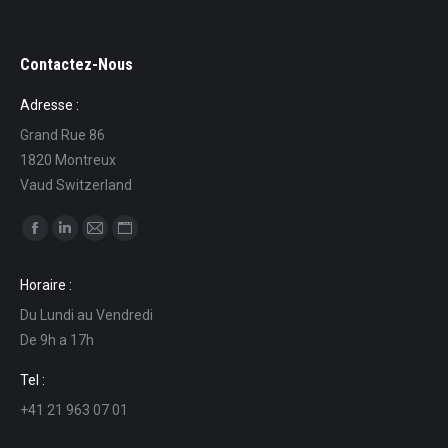
Contactez-Nous
Adresse :
Grand Rue 86
1820 Montreux
Vaud Switzerland
Find us on:
Facebook
Linkedin
Mail
Website
page
page
page
page
Horaire :
opens
opens
opens
opens
Du Lundi au Vendredi
in
in
in
in
De 9h a 17h
new
new
new
new
window
window
window
window
Tel :
+41 21 963 07 01