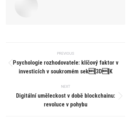
Post
PREVIOUS
navigation
Psychologie rozhodovatele: klíčový faktor v
Previous
investicích v soukromém sek[3D[K
post:
NEXT
Digitální uměleckost v době blockchainu:
Next
revoluce v pohybu
post: