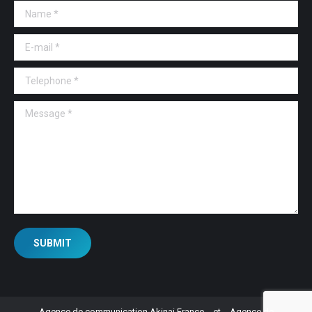
Name *
E-mail *
Telephone *
Message *
SUBMIT
Agence de communication Akinai France
et
Agence de