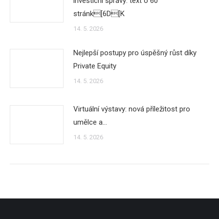
investicní správy: text o 60
stránk[6D[K
14. 5. 2026
Nejlepší postupy pro úspěšný růst díky
Private Equity
14. 5. 2026
Virtuální výstavy: nová příležitost pro
umělce a…
14. 5. 2026