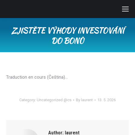
ZJISTĚTE VÝHODY INVESTOVÁNÍ
DO BONŮ
You are here:
Traduction en cours (Čeština)…
Category:
Uncategorized @cs
By
laurent
13. 5. 2026
Author:
laurent