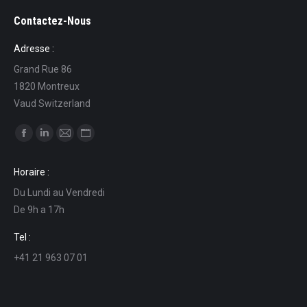
Contactez-Nous
Adresse :
Grand Rue 86
1820 Montreux
Vaud Switzerland
Find us on:
Facebook
Linkedin
Mail
Website
page
page
page
page
Horaire :
opens
opens
opens
opens
Du Lundi au Vendredi
in
in
in
in
De 9h a 17h
new
new
new
new
window
window
window
window
Tel :
+41 21 963 07 01