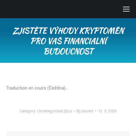
ZJISTĚTE VÝHODY KRYPTOMĚN
PRO VAŠ FINANCIALNÍ
BUDOUCNOST
You are here:
Traduction en cours (Čeština)…
Category:
Uncategorized @cs
By
laurent
13. 5. 2026