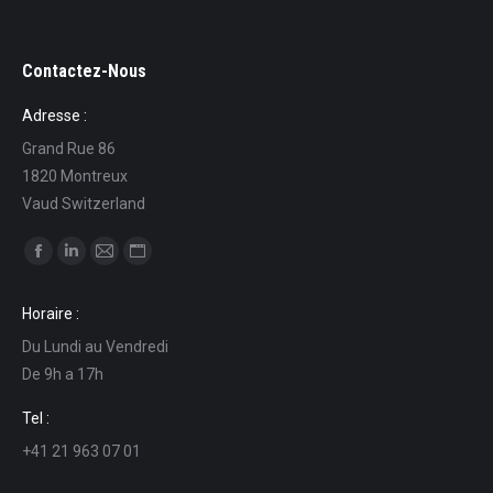
Contactez-Nous
Adresse :
Grand Rue 86
1820 Montreux
Vaud Switzerland
Find us on:
Facebook
Linkedin
Mail
Website
page
page
page
page
Horaire :
opens
opens
opens
opens
Du Lundi au Vendredi
in
in
in
in
De 9h a 17h
new
new
new
new
window
window
window
window
Tel :
+41 21 963 07 01