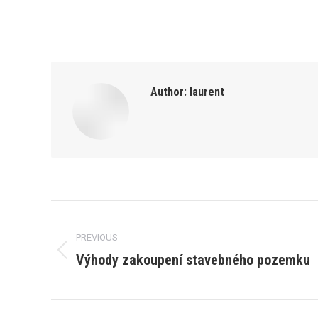
Author:
laurent
Post
PREVIOUS
navigation
Výhody zakoupení stavebného pozemku
Previous
post: