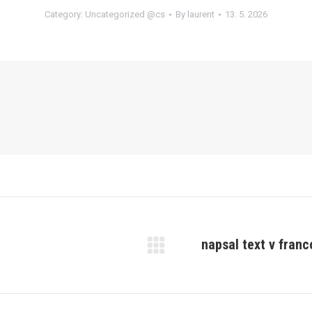
Category:
Uncategorized @cs
By
laurent
13. 5. 2026
napsal text v franc
Next
post: