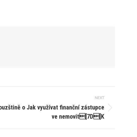
NEXT
ouzštině o Jak využívat finanční zástupce
ve nemovit[7D[K