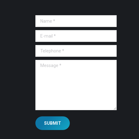
Name *
E-mail *
Telephone *
Message *
SUBMIT