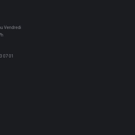
au Vendredi
7h
3 07 01