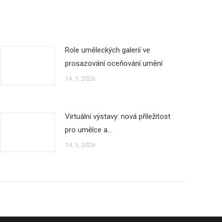
Role uměleckých galerií ve
prosazování oceňování umění
14. 5. 2026
Virtuální výstavy: nová příležitost
pro umělce a…
14. 5. 2026