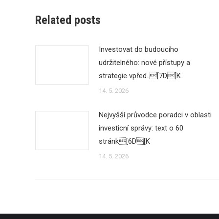
Related posts
Investovat do budoucího
udržitelného: nové přístupy a
strategie vpřed..[7D[K
14. 5. 2026
Nejvyšší průvodce poradci v oblasti
investicní správy: text o 60
stránk[6D[K
14. 5. 2026