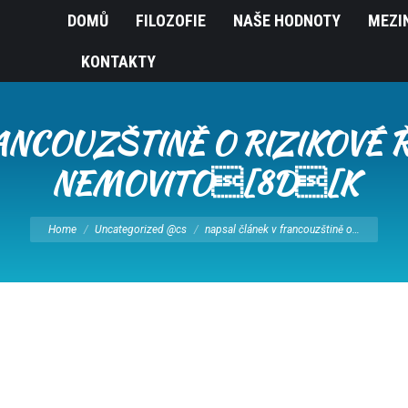
DOMŮ
FILOZOFIE
NAŠE HODNOTY
MEZI
KONTAKTY
NCOUZŠTINĚ O RIZIKOVÉ Ř
NEMOVITO[8D[K
You are here:
Home
Uncategorized @cs
napsal článek v francouzštině o…