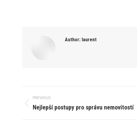
Author:
laurent
Post
PREVIOUS
navigation
Nejlepší postupy pro správu nemovitostí
Previous
post: