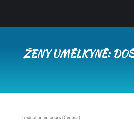
ŽENY UMĚLKYNĚ: DOŠ
Traduction en cours (Čeština)…