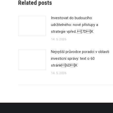
Related posts
Investovat do budoucího
udržitelného: nové přístupy a
strategie vpřed..[7D[K
14. 5. 2026
Nejvyšší průvodce poradci v oblasti
investicní správy: text o 60
stránk[6D[K
14. 5. 2026