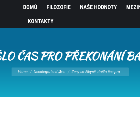
DOMŮ
FILOZOFIE
NAŠE HODNOTY
MEZI
KONTAKTY
LO ČAS PRO PŘEKONÁNÍ B
You are here:
Home
Uncategorized @cs
Ženy umělkyně: došlo čas pro…