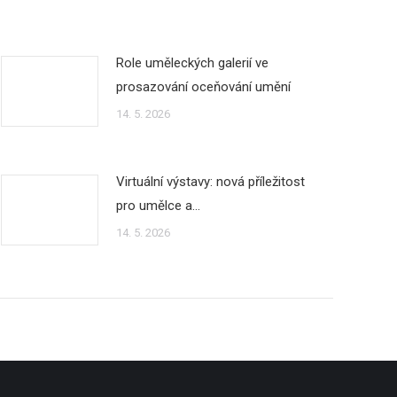
Role uměleckých galerií ve
prosazování oceňování umění
14. 5. 2026
Virtuální výstavy: nová příležitost
pro umělce a…
14. 5. 2026