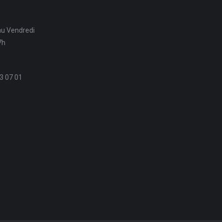
au Vendredi
7h
3 07 01