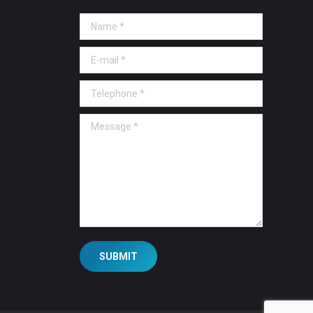
Name *
E-mail *
Telephone *
Message *
SUBMIT