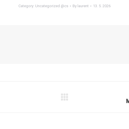
Category:
Uncategorized @cs
By
laurent
13. 5. 2026
M
Next
post: