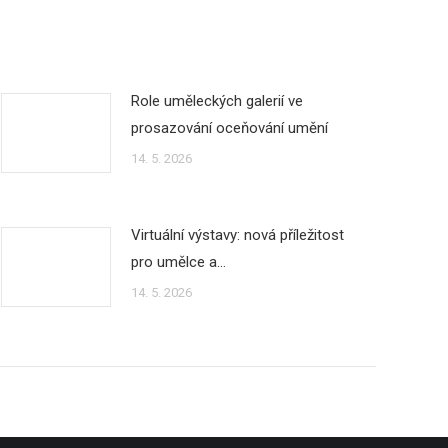
Role uměleckých galerií ve
prosazování oceňování umění
14. 5. 2026
Virtuální výstavy: nová příležitost
pro umělce a…
14. 5. 2026