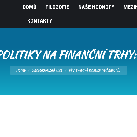
DOMŮ
FILOZOFIE
NAŠE HODNOTY
MEZI
KONTAKTY
POLITIKY NA FINANČNÍ TRHY:
You are here:
Home
Uncategorized @cs
Vliv světové politiky na finanční…