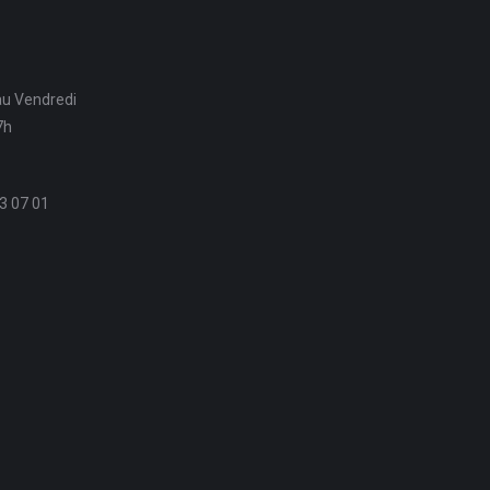
au Vendredi
7h
3 07 01