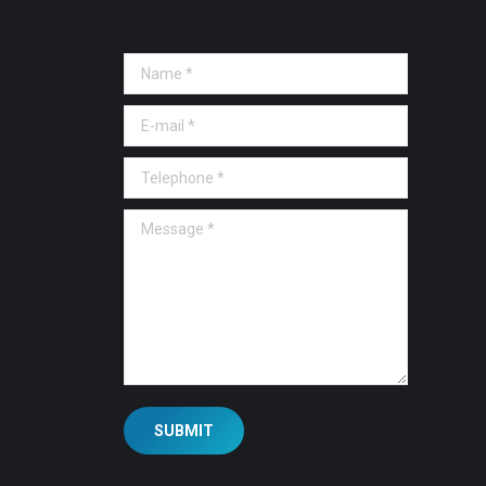
Name *
E-mail *
Telephone *
Message *
SUBMIT