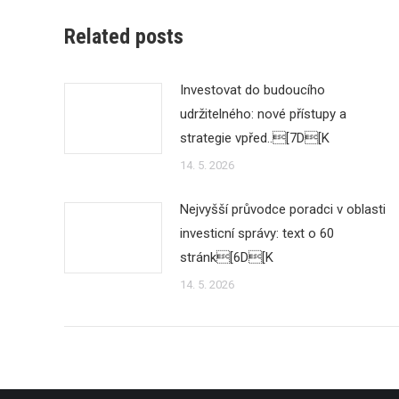
Related posts
Investovat do budoucího
udržitelného: nové přístupy a
strategie vpřed..[7D[K
14. 5. 2026
Nejvyšší průvodce poradci v oblasti
investicní správy: text o 60
stránk[6D[K
14. 5. 2026