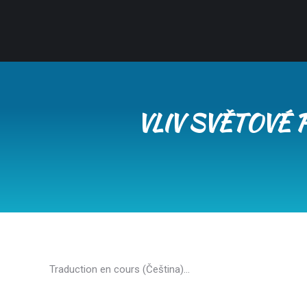
VLIV SVĚTOVÉ 
Traduction en cours (Čeština)…