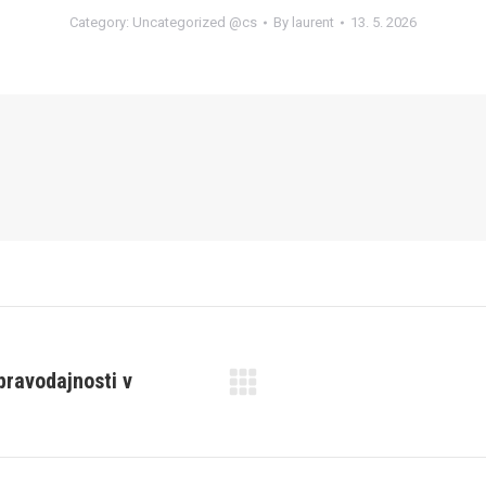
Category:
Uncategorized @cs
By
laurent
13. 5. 2026
pravodajnosti v
Next
post: