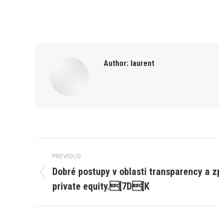
Author:
laurent
Post
PREVIOUS
navigation
Dobré postupy v oblasti transparency a z
Previous
private equity.[7D[K
post: