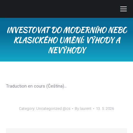
INVESTOVAT DO MODERNÍHO NEBO
KLASICKÉHO UMĚNÍ: VÝHODY A
NEVÝHODY
You are here:
Traduction en cours (Čeština)…
Category:
Uncategorized @cs
By
laurent
13. 5. 2026