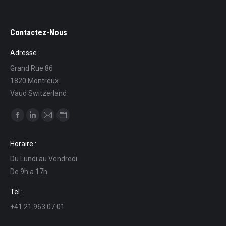
Contactez-Nous
Adresse :
Grand Rue 86
1820 Montreux
Vaud Switzerland
Find us on:
Facebook
Linkedin
Mail
Website
page
page
page
page
Horaire :
opens
opens
opens
opens
Du Lundi au Vendredi
in
in
in
in
De 9h a 17h
new
new
new
new
window
window
window
window
Tel :
+41 21 963 07 01