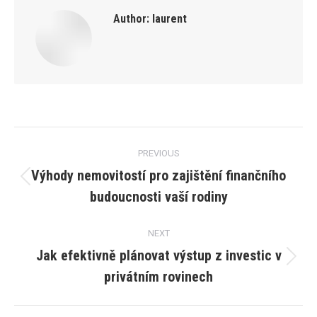
Author:
laurent
Post
PREVIOUS
navigation
Výhody nemovitostí pro zajištění finančního
Previous
budoucnosti vaší rodiny
post:
NEXT
Jak efektivně plánovat výstup z investic v
Next
privátním rovinech
post: