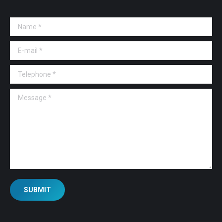
Name *
E-mail *
Telephone *
Message *
SUBMIT