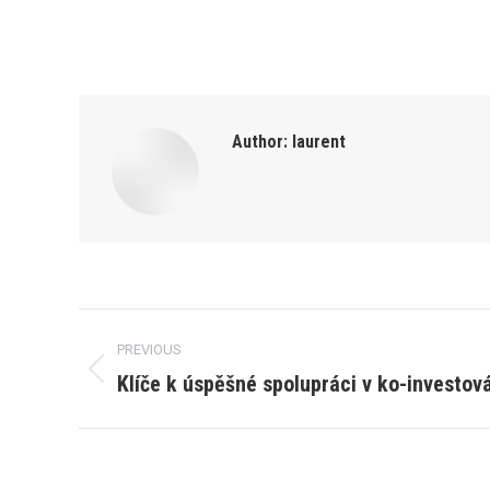
Author:
laurent
Post
PREVIOUS
navigation
Klíče k úspěšné spolupráci v ko-investová
Previous
post: