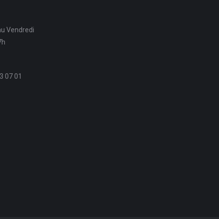
au Vendredi
7h
3 07 01