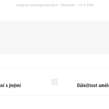
Category:
Uncategorized @cs
By
laurent
13. 5. 2026
ní s jinými
Důležitost uměl
Next
post: