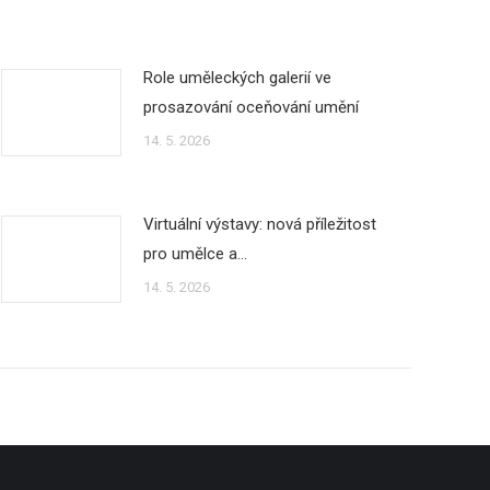
Role uměleckých galerií ve
prosazování oceňování umění
14. 5. 2026
Virtuální výstavy: nová příležitost
pro umělce a…
14. 5. 2026