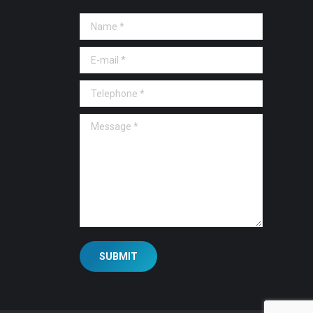
Name *
E-mail *
Telephone *
Message *
SUBMIT