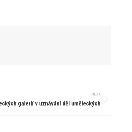
NEXT
eckých galerií v uznávání děl uměleckých