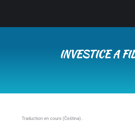
INVESTICE A F
Traduction en cours (Čeština)…