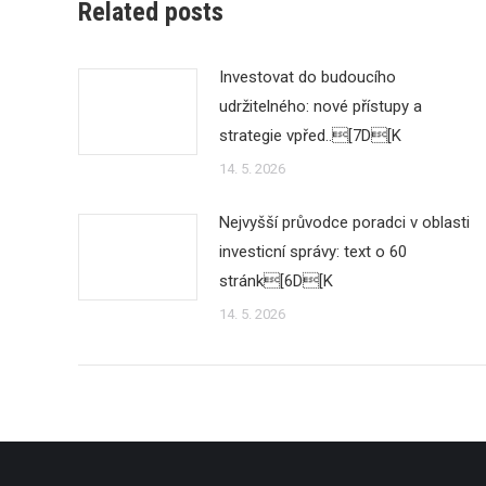
Related posts
Investovat do budoucího
udržitelného: nové přístupy a
strategie vpřed..[7D[K
14. 5. 2026
Nejvyšší průvodce poradci v oblasti
investicní správy: text o 60
stránk[6D[K
14. 5. 2026