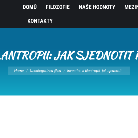
DOMŮ
FILOZOFIE
NAŠE HODNOTY
MEZI
KONTAKTY
ILANTROPII: JAK SJEDNOTIT 
You are here:
Home
Uncategorized @cs
Investice a filantropii: jak sjednotit…