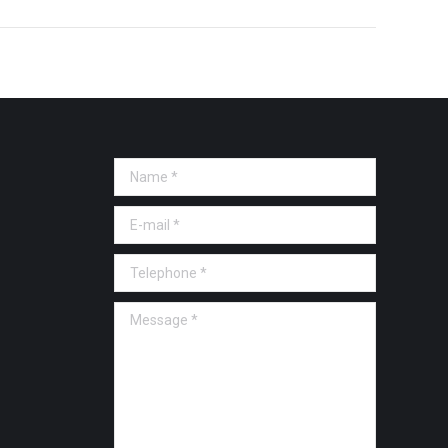
Name *
E-mail *
Telephone *
Message *