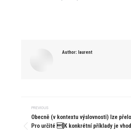
Author:
laurent
Post
PREVIOUS
navigation
Obecně (v kontextu výslovnosti) lze přel
Pro určité [K konkrétní příklady je vho
Previous