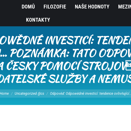
DOMŮ
FILOZOFIE
NAŠE HODNOTY
MEZI
KONTAKTY
WĚDNÉ INVESTICÍ: TENDEN
 POZNÁMKA: TATO ODPOV
A ČESKY POMOCÍ STROJOV
ATELSKÉ SLUŽBY A NEMUS
 are here:
Home
Uncategorized @cs
Odpověď: Odpowědné investicí: tendence ovlivňující