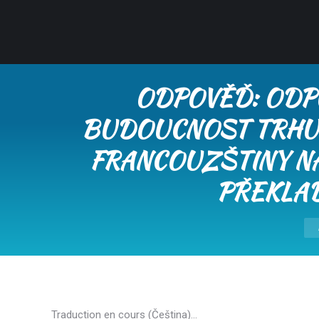
ODPOVĚĎ: ODPO
BUDOUCNOST TRHU…
FRANCOUZŠTINY N
PŘEKLAD
You
Traduction en cours (Čeština)…