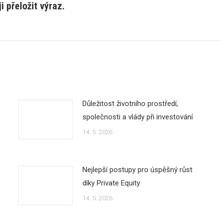
 přeložit výraz.
post:
Důležitost životního prostředí,
společnosti a vlády při investování
14. 5. 2026
Nejlepší postupy pro úspěšný růst
díky Private Equity
14. 5. 2026