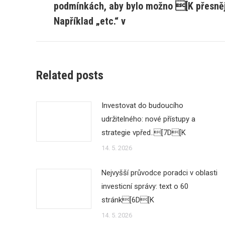
podmínkách, aby bylo možno [K přesněji
post:
Například „etc.“ v
Related posts
Investovat do budoucího
udržitelného: nové přístupy a
strategie vpřed..[7D[K
14. 5. 2026
Nejvyšší průvodce poradci v oblasti
investicní správy: text o 60
stránk[6D[K
14. 5. 2026