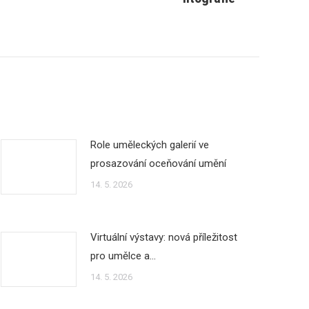
Role uměleckých galerií ve
prosazování oceňování umění
14. 5. 2026
Virtuální výstavy: nová příležitost
pro umělce a…
14. 5. 2026