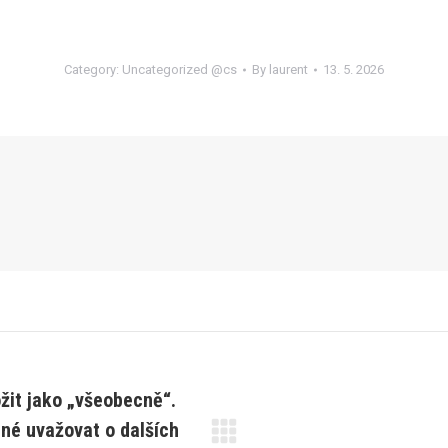
Category:
Uncategorized @cs
By
laurent
13. 5. 2026
ožit jako „všeobecně“.
dné uvažovat o dalších
Next