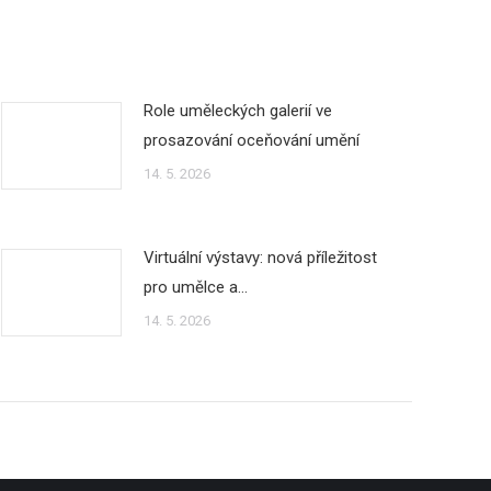
Role uměleckých galerií ve
prosazování oceňování umění
14. 5. 2026
Virtuální výstavy: nová příležitost
pro umělce a…
14. 5. 2026