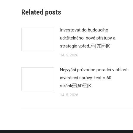
Related posts
Investovat do budoucího
udržitelného: nové přístupy a
strategie vpřed..[7D[K
14. 5. 2026
Nejvyšší průvodce poradci v oblasti
investicní správy: text o 60
stránk[6D[K
14. 5. 2026