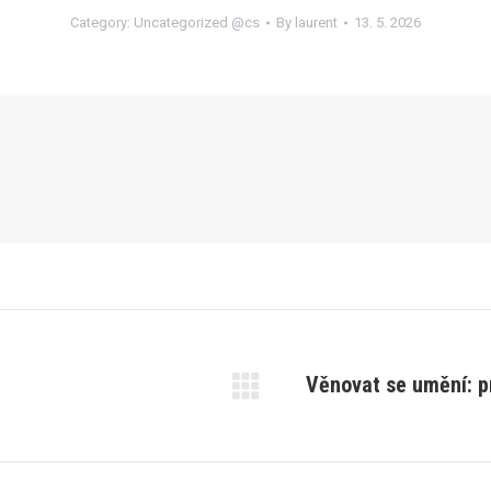
Category:
Uncategorized @cs
By
laurent
13. 5. 2026
Věnovat se umění: p
Next
post: