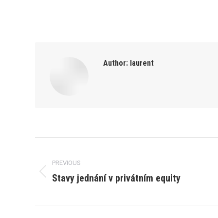
Author:
laurent
Post
PREVIOUS
navigation
Stavy jednání v privátním equity
Previous
post: