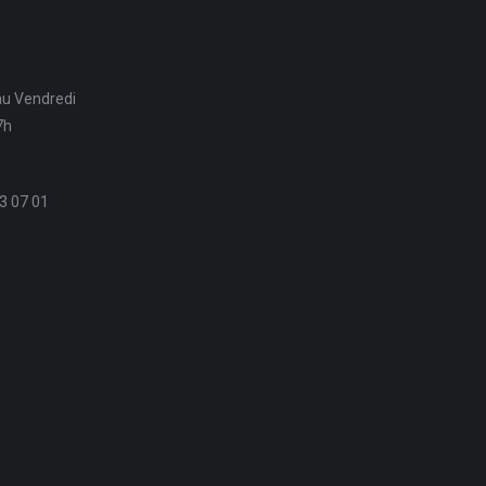
au Vendredi
7h
3 07 01