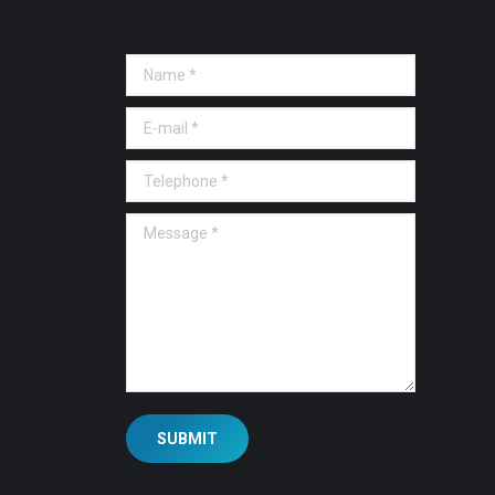
Name *
E-mail *
Telephone *
Message *
SUBMIT