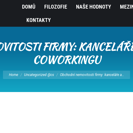
DOMŮ
FILOZOFIE
NAŠE HODNOTY
MEZI
KONTAKTY
VITOSTI FIRMY: KANCELÁŘ
COWORKINGU
You are here:
Home
Uncategorized @cs
Obchodní nemovitosti firmy: kanceláře a…