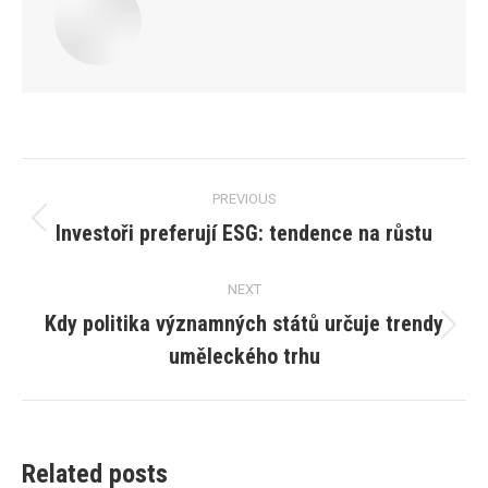
Post
PREVIOUS
navigation
Investoři preferují ESG: tendence na růstu
Previous
post:
NEXT
Kdy politika významných států určuje trendy
Next
uměleckého trhu
post:
Related posts