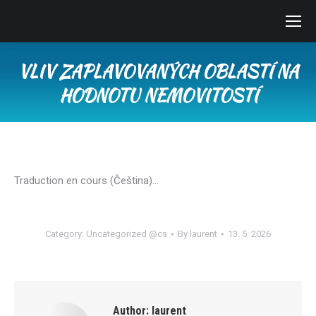
VLIV ZAPLAVOVANÝCH OBLASTÍ NA
HODNOTU NEMOVITOSTÍ
You are here:
Traduction en cours (Čeština)…
Category:
Uncategorized @cs
By
laurent
13. 5. 2026
Author:
laurent