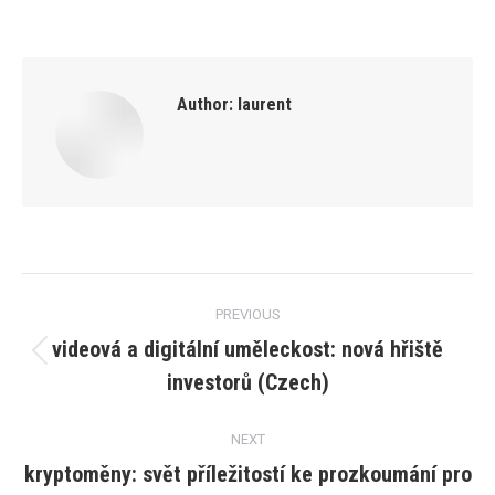
Author:
laurent
Post
PREVIOUS
navigation
videová a digitální uměleckost: nová hřiště
Previous
investorů (Czech)
post:
NEXT
kryptoměny: svět příležitostí ke prozkoumání pro