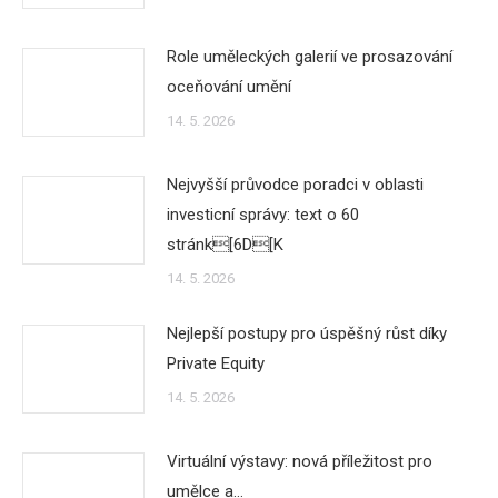
Role uměleckých galerií ve prosazování
oceňování umění
14. 5. 2026
Nejvyšší průvodce poradci v oblasti
investicní správy: text o 60
stránk[6D[K
14. 5. 2026
Nejlepší postupy pro úspěšný růst díky
Private Equity
14. 5. 2026
Virtuální výstavy: nová příležitost pro
umělce a…