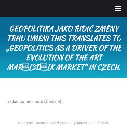
GEOPOLITIKA JAKO ŘIDIČ ZMĚNY
TRHU UMĚNÍ THIS TRANSLATES TO
„GEOPOLITICS AS A DRIVER OF THE
EVOLUTION OF THE ART
MAR[3D[K MARKET“ IN CZECH.
You are here:
Traduction en cours (Čeština)…
Category:
Uncategorized @cs
By
laurent
13. 5. 2026