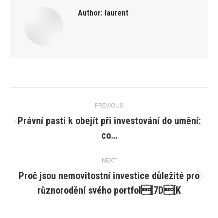
Author:
laurent
Post
PREVIOUS
navigation
Právní pasti k obejít při investování do umění:
Previous
co…
post:
NEXT
Proč jsou nemovitostní investice důležité pro
Next
různorodění svého portfol[7D[K
post: