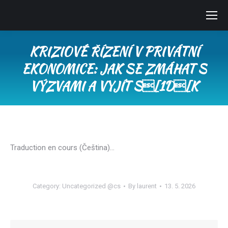
KRIZIOVÉ ŘÍZENÍ V PRIVÁTNÍ
EKONOMICE: JAK SE ZMÁHAT S
VÝZVAMI A VYJÍT S[1D[K
You are here:
Traduction en cours (Čeština)…
Category:
Uncategorized @cs
By
laurent
13. 5. 2026