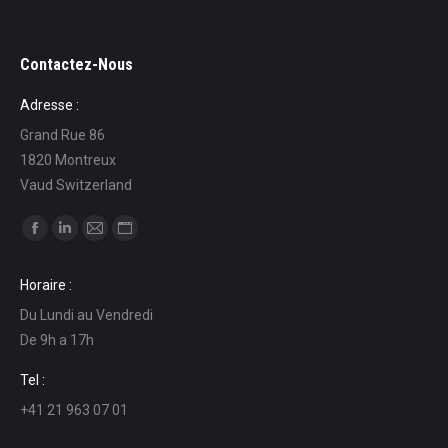
Contactez-Nous
Adresse :
Grand Rue 86
1820 Montreux
Vaud Switzerland
Find us on:
Facebook
Linkedin
Mail
Website
page
page
page
page
Horaire :
opens
opens
opens
opens
Du Lundi au Vendredi
in
in
in
in
De 9h a 17h
new
new
new
new
window
window
window
window
Tel :
+41 21 963 07 01