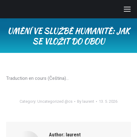
UMĚNÍ VE SLUŽBĚ HUMANITĚ: JAK
SE VLOŽIT DO OBOU
You are here:
Traduction en cours (Čeština)…
Category:
Uncategorized @cs
By
laurent
13. 5. 2026
Author:
laurent