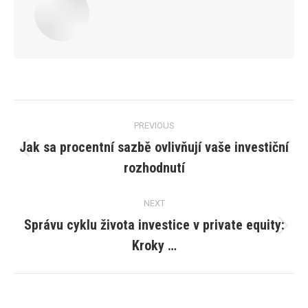
Post
PREVIOUS
navigation
Jak sa procentní sazbě ovlivňují vaše investiční
Previous
rozhodnutí
post:
NEXT
Správu cyklu života investice v private equity:
Next
Kroky …
post: