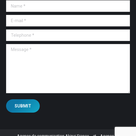
Name *
E-mail *
Telephone *
Message *
SUBMIT
Agence de communication Akinai France
et
Agence de