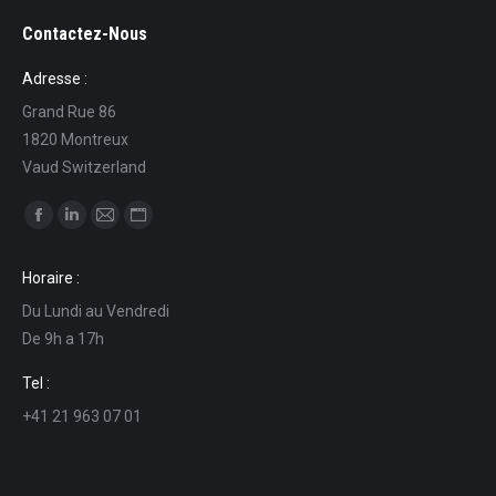
Contactez-Nous
Adresse :
Grand Rue 86
1820 Montreux
Vaud Switzerland
Find us on:
Facebook
Linkedin
Mail
Website
page
page
page
page
Horaire :
opens
opens
opens
opens
Du Lundi au Vendredi
in
in
in
in
De 9h a 17h
new
new
new
new
window
window
window
window
Tel :
+41 21 963 07 01