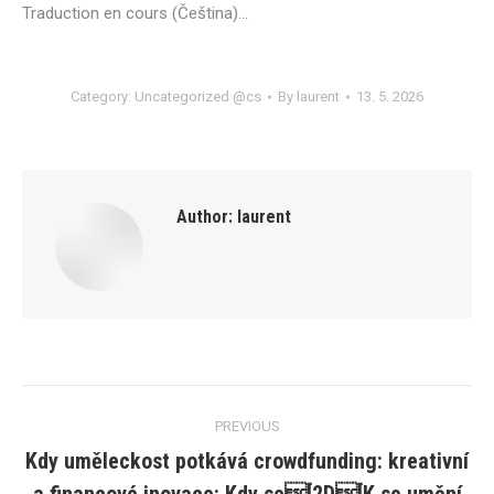
Traduction en cours (Čeština)…
Category:
Uncategorized @cs
By
laurent
13. 5. 2026
Author:
laurent
Post
PREVIOUS
navigation
Kdy uměleckost potkává crowdfunding: kreativní