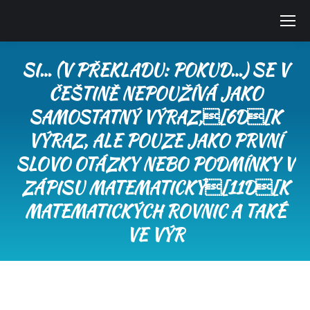
SI… (V PŘEKLADU: POKUD…) SE V
ČEŠTINĚ NEPOUŽÍVÁ JAKO
SAMOSTATNÝ VÝRAZ,[6D[K
VÝRAZ, ALE POUZE JAKO PRVNÍ
SLOVO OTÁZKY NEBO PODMÍNKY V
ZÁPISU MATEMATICKÝ[11D[K
MATEMATICKÝCH ROVNIC A TAKÉ
VE VÝR
You are here: