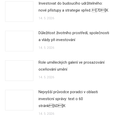
Investovat do budoucího udržitelného:
nové přístupy a strategie vpřed..[7D[K
14. 5. 2026
Důležitost životního prostředí, společnosti
a vlády při investování
14. 5. 2026
Role uměleckých galerií ve prosazování
oceňování umění
14. 5. 2026
Nejvyšší průvodce poradci v oblasti
investicní správy: text o 60
stránk[6D[K
14. 5. 2026