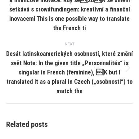
a financové inovace: Kdy se[2D[K se umění
setkává s crowdfundingem: kreativní a finanční
Previous
post:
inovacemi This is one possible way to translate
the French ti
NEXT
Desát latinskoamerických osobností, které změní
svět Note: In the given title „Personnalités“ is
singular in French (feminine), [K but I
Next
post:
translated it as a plural in Czech („osobnosti“) to
match the
Related posts