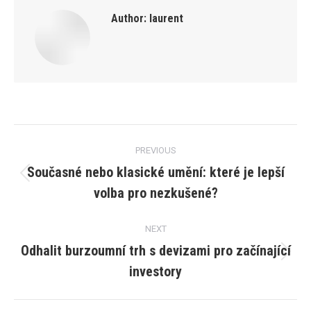
Author:
laurent
Post
PREVIOUS
navigation
Současné nebo klasické umění: které je lepší
Previous
volba pro nezkušené?
post:
NEXT
Odhalit burzoumní trh s devizami pro začínající
Next
investory
post: