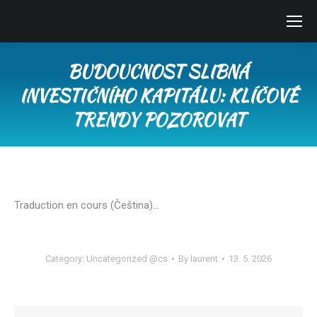
BUDOUCNOST SLIBNÁ
INVESTIČNÍHO KAPITÁLU: KLÍČOVÉ
TRENDY POZOROVAT
You are here:
Traduction en cours (Čeština)…
Category:
Uncategorized @cs
By
laurent
13. 5. 2026