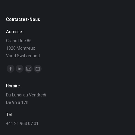
Contactez-Nous
Adresse :
Grand Rue 86
1820 Montreux
Vaud Switzerland
Find us on:
Facebook
Linkedin
Mail
Website
page
page
page
page
Horaire :
opens
opens
opens
opens
Du Lundi au Vendredi
in
in
in
in
De 9h a 17h
new
new
new
new
window
window
window
window
Tel :
+41 21 963 07 01