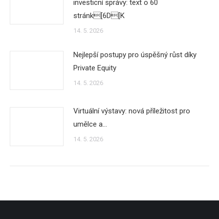
investicní správy: text o 60
stránk[6D[K
14. 5. 2026
Nejlepší postupy pro úspěšný růst díky
Private Equity
14. 5. 2026
Virtuální výstavy: nová příležitost pro
umělce a…
14. 5. 2026