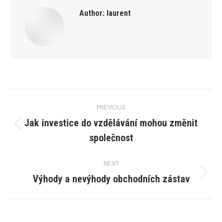
Author:
laurent
Post
PREVIOUS
navigation
Jak investice do vzdělávání mohou změnit
Previous
společnost
post:
NEXT
Výhody a nevýhody obchodních zástav
Next
post: