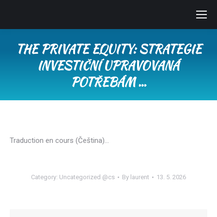
THE PRIVATE EQUITY: STRATEGIE
INVESTIČNÍ UPRAVOVANÁ
POTŘEBÁM …
You are here:
Traduction en cours (Čeština)…
Category:
Uncategorized @cs
By
laurent
13. 5. 2026