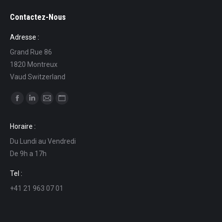
Contactez-Nous
Adresse :
Grand Rue 86
1820 Montreux
Vaud Switzerland
Find us on:
Facebook
Linkedin
Mail
Website
page
page
page
page
Horaire :
opens
opens
opens
opens
Du Lundi au Vendredi
in
in
in
in
De 9h a 17h
new
new
new
new
window
window
window
window
Tel :
+41 21 963 07 01