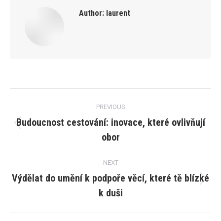
Author:
laurent
Post
PREVIOUS
navigation
Budoucnost cestování: inovace, které ovlivňují
Previous
obor
post:
NEXT
Výdělat do umění k podpoře věcí, které tě blízké
Next
k duši
post: