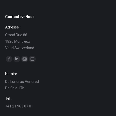
Contactez-Nous
Adresse :
Grand Rue 86
1820 Montreux
Vaud Switzerland
Find us on:
Facebook
Linkedin
Mail
Website
page
page
page
page
Horaire :
opens
opens
opens
opens
Du Lundi au Vendredi
in
in
in
in
De 9h a 17h
new
new
new
new
window
window
window
window
Tel :
+41 21 963 07 01