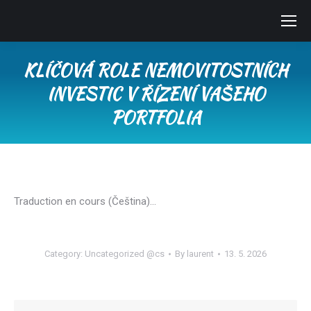
KLÍČOVÁ ROLE NEMOVITOSTNÍCH
INVESTIC V ŘÍZENÍ VAŠEHO
PORTFOLIA
You are here:
Traduction en cours (Čeština)…
Category:
Uncategorized @cs
By
laurent
13. 5. 2026