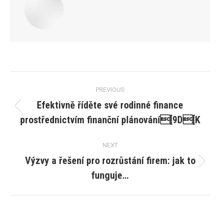
Post
PREVIOUS
navigation
Efektivně říděte své rodinné finance
Previous
prostřednictvím finanční plánování[9D[K
post:
NEXT
Výzvy a řešení pro rozrůstání firem: jak to
Next
funguje…
post: