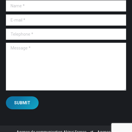
Name *
E-mail *
Telephone *
Message *
SUBMIT
Agence de communication Akinai France
et
Agence de