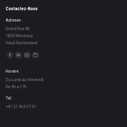
Contactez-Nous
Adresse :
Grand Rue 86
1820 Montreux
Vaud Switzerland
Find us on:
Facebook
Linkedin
Mail
Website
page
page
page
page
Horaire :
opens
opens
opens
opens
Du Lundi au Vendredi
in
in
in
in
De 9h a 17h
new
new
new
new
window
window
window
window
Tel :
+41 21 963 07 01