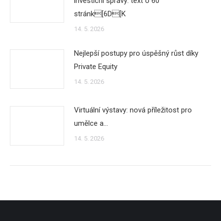
investicní správy: text o 60
stránk[6D[K
14. 5. 2026
Nejlepší postupy pro úspěšný růst díky
Private Equity
14. 5. 2026
Virtuální výstavy: nová příležitost pro
umělce a…
14. 5. 2026