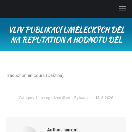
VLIV PUBLIKACÍ UMĚLECKÝCH DĚL
NA REPUTATION A HODNOTU DĚL
You are here:
Traduction en cours (Čeština)…
Category:
Uncategorized @cs
By
laurent
13. 5. 2026
Author:
laurent