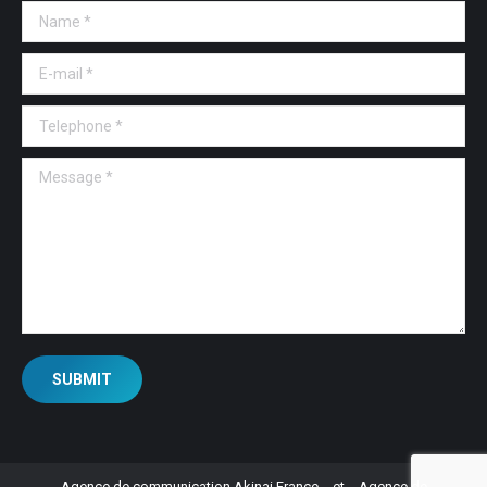
Name *
E-mail *
Telephone *
Message *
SUBMIT
Agence de communication Akinai France
et
Agence de