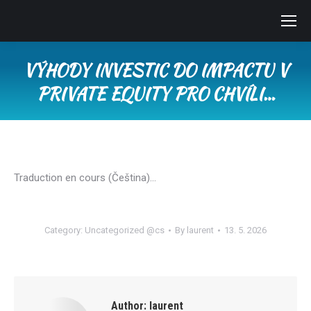
VÝHODY INVESTIC DO IMPACTU V
PRIVATE EQUITY PRO CHVÍLI…
You are here:
Traduction en cours (Čeština)…
Category:
Uncategorized @cs
By
laurent
13. 5. 2026
Author:
laurent