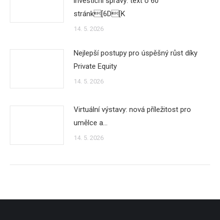
investicní správy: text o 60
stránk[6D[K
14. 5. 2026
Nejlepší postupy pro úspěšný růst díky
Private Equity
14. 5. 2026
Virtuální výstavy: nová příležitost pro
umělce a…
14. 5. 2026