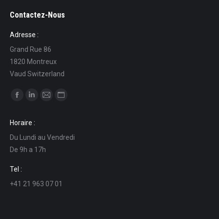
Contactez-Nous
Adresse :
Grand Rue 86
1820 Montreux
Vaud Switzerland
Find us on:
Facebook
Linkedin
Mail
Website
page
page
page
page
Horaire :
opens
opens
opens
opens
Du Lundi au Vendredi
in
in
in
in
De 9h a 17h
new
new
new
new
window
window
window
window
Tel :
+41 21 963 07 01