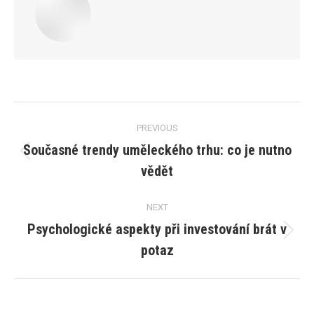
Post
PREVIOUS
navigation
Současné trendy uměleckého trhu: co je nutno
Previous
vědět
post:
NEXT
Psychologické aspekty při investování brát v
Next
potaz
post: