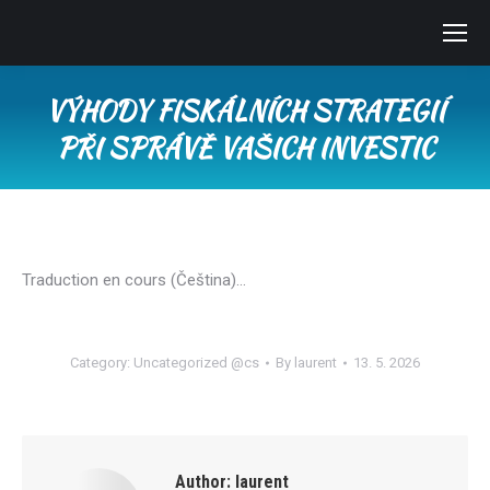
VÝHODY FISKÁLNÍCH STRATEGIÍ
PŘI SPRÁVĚ VAŠICH INVESTIC
You are here:
Traduction en cours (Čeština)…
Category:
Uncategorized @cs
By
laurent
13. 5. 2026
Author:
laurent