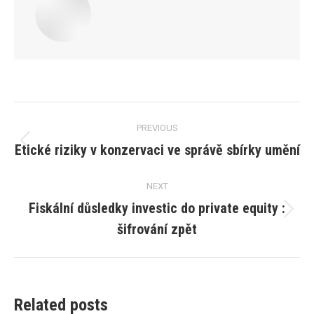
Post
PREVIOUS
navigation
Etické riziky v konzervaci ve správě sbírky umění
Previous
post:
NEXT
Fiskální důsledky investic do private equity :
Next
šifrování zpět
post:
Related posts