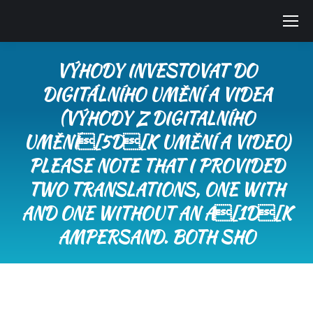
VÝHODY INVESTOVAT DO
DIGITÁLNÍHO UMĚNÍ A VIDEA
(VÝHODY Z DIGITALNÍHO
UMĚNÍ[5D[K UMĚNÍ A VIDEO)
PLEASE NOTE THAT I PROVIDED
TWO TRANSLATIONS, ONE WITH
AND ONE WITHOUT AN A[1D[K
AMPERSAND. BOTH SHO
You are here: