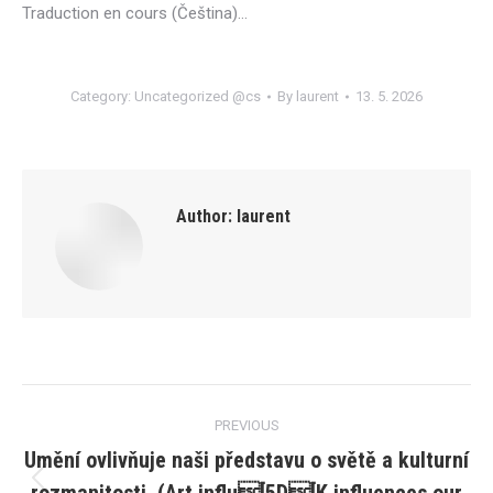
Traduction en cours (Čeština)…
Category:
Uncategorized @cs
By
laurent
13. 5. 2026
Author:
laurent
Post
PREVIOUS
navigation
Umění ovlivňuje naši představu o světě a kulturní
Previous