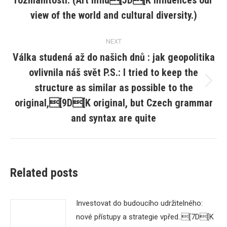
rozmanitosti. (Art influ[5D[K influences our
post:
view of the world and cultural diversity.)
NEXT
Válka studená až do našich dnů : jak geopolitika
ovlivnila náš svět P.S.: I tried to keep the
structure as similar as possible to the
Next
post:
original,[9D[K original, but Czech grammar
and syntax are quite
Related posts
Investovat do budoucího udržitelného:
nové přístupy a strategie vpřed..[7D[K