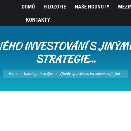
DOMŮ
FILOZOFIE
NAŠE HODNOTY
MEZI
KONTAKTY
HO INVESTOVÁNÍ S JINÝMI 
STRATEGIE…
You are here:
Home
Uncategorized @cs
Výhody společného investování s jinými…