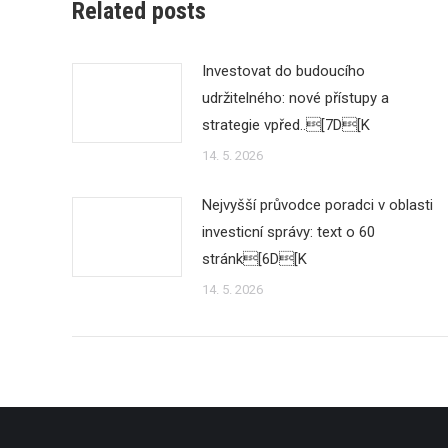
Related posts
Investovat do budoucího
udržitelného: nové přístupy a
strategie vpřed..[7D[K
14. 5. 2026
Nejvyšší průvodce poradci v oblasti
investicní správy: text o 60
stránk[6D[K
14. 5. 2026