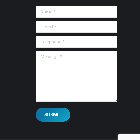
Name *
E-mail *
Telephone *
Message *
SUBMIT