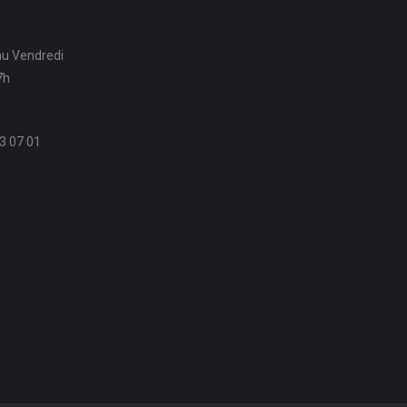
au Vendredi
7h
3 07 01