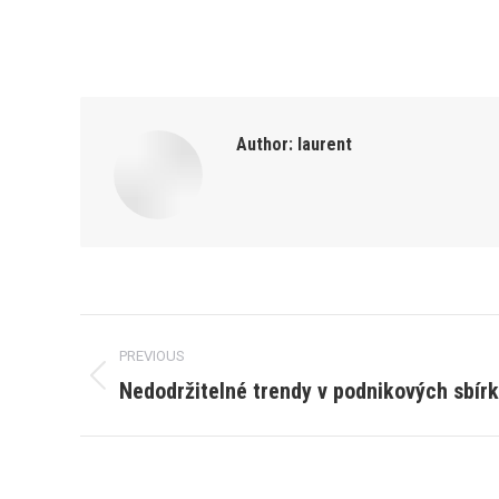
Author:
laurent
Post
PREVIOUS
navigation
Nedodržitelné trendy v podnikových sbír
Previous
post: