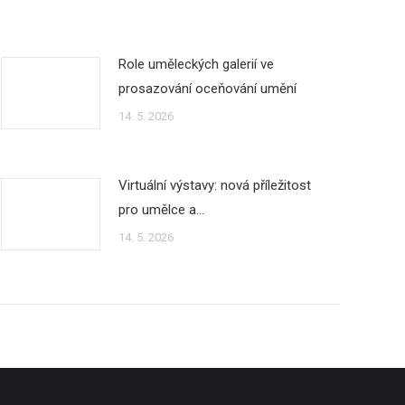
Role uměleckých galerií ve
prosazování oceňování umění
14. 5. 2026
Virtuální výstavy: nová příležitost
pro umělce a…
14. 5. 2026