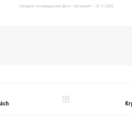
Category:
Uncategorized @cs
By
laurent
13. 5. 2026
kách
Kr
Next
post: