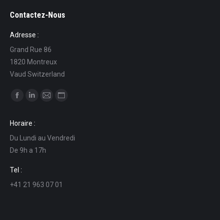
Contactez-Nous
Adresse :
Grand Rue 86
1820 Montreux
Vaud Switzerland
Find us on:
Facebook
Linkedin
Mail
Website
page
page
page
page
Horaire :
opens
opens
opens
opens
Du Lundi au Vendredi
in
in
in
in
De 9h a 17h
new
new
new
new
window
window
window
window
Tel :
+41 21 963 07 01