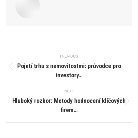
Post
PREVIOUS
navigation
Pojetí trhu s nemovitostmi: průvodce pro
Previous
investory…
post:
NEXT
Hluboký rozbor: Metody hodnocení klíčových
Next
firem…
post: