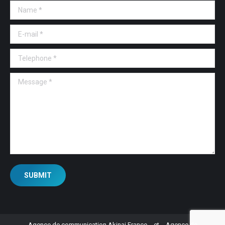
Name *
E-mail *
Telephone *
Message *
SUBMIT
Agence de communication Akinai France
et
Agence de