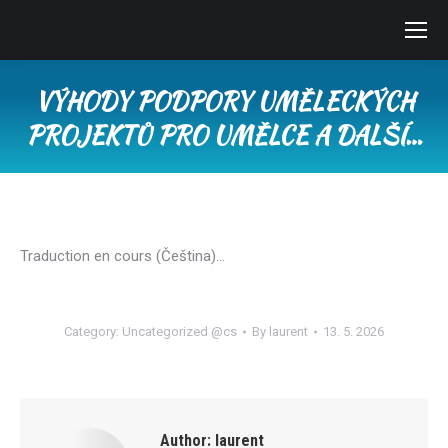
VÝHODY PODPORY UMĚLECKÝCH
PROJEKTŮ PRO UMĚLCE A DALŠÍ…
You are here:
Traduction en cours (Čeština)…
Category:
Uncategorized @cs
By
laurent
13. 5. 2026
Author:
laurent