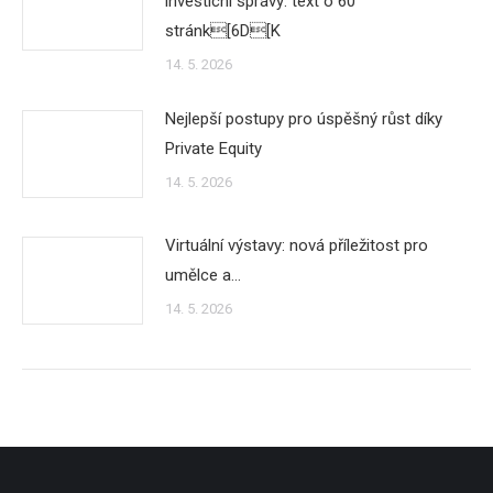
investicní správy: text o 60
stránk[6D[K
14. 5. 2026
Nejlepší postupy pro úspěšný růst díky
Private Equity
14. 5. 2026
Virtuální výstavy: nová příležitost pro
umělce a…
14. 5. 2026